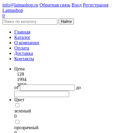
info@laimashop.ru
Обратная связь
Вход
Регистрация
Laimashop
0
Найти
Главная
Каталог
О компании
Оплата
Доставка
Контакты
Цена
128
1994
3859
от
до
Цвет
зеленый
0
прозрачный
0