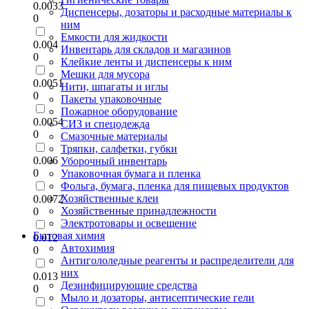
0.0033
Диспенсеры, дозаторы и расходные материалы к
0
ним
Емкости для жидкости
0.004
Инвентарь для складов и магазинов
0
Клейкие ленты и диспенсеры к ним
Мешки для мусора
0.0051
Нити, шпагаты и иглы
0
Пакеты упаковочные
Пожарное оборудование
0.0054
СИЗ и спецодежда
0
Смазочные материалы
Тряпки, салфетки, губки
0.006
Уборочный инвентарь
0
Упаковочная бумага и пленка
Фольга, бумага, пленка для пищевых продуктов
Хозяйственные клеи
0.0072
Хозяйственные принадлежности
0
Электротовары и освещение
Бытовая химия
0.012
Автохимия
0
Антигололедные реагенты и распределители для
них
0.013
Дезинфицирующие средства
0
Мыло и дозаторы, антисептические гели