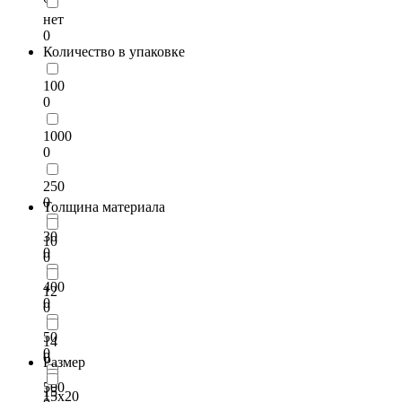
нет
0
Количество в упаковке
100
0
1000
0
250
0
Толщина материала
30
10
0
0
400
12
0
0
50
14
0
0
Размер
500
15
15х20