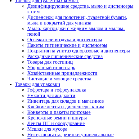
Товары для туалетных комнат
Дезинфицирующие средства, мыло и диспенсеры
к ним
Диспенсеры для полотенец, туалетной бумаги,
мыла и покрытий для унитаза
Мыло, картриджи с жидким мылом и мылом-
пеной
Освежители воздуха и диспенсеры
Пакеты гигиенические и диспенсеры
Покрытия на унитаз одноразовые и диспенсеры
Расходные гигиенические средства
Товары для гостиниц
Уборочный инвентарь
Хозяйственные принадлежности
Чистящие и моющие средства
Товары для упаковки
Гофротара и гофроупаковка
Емкости для жидкости
Инвентарь для складов и магазинов
Клейкие ленты и диспенсеры к ним
Конверты и пакеты почтовые
Крепежные ремни и шнуры
Ленты ПП и оборудование
Мешки для мусора
Нити, шпагаты, резинки универсальные