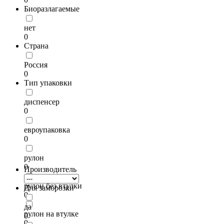
Биоразлагаемые
нет
0
Страна
Россия
0
Тип упаковки
диспенсер
0
евроупаковка
0
рулон
0
Производитель
рулон без втулки
Для заморозки
0
да
рулон на втулке
0
0