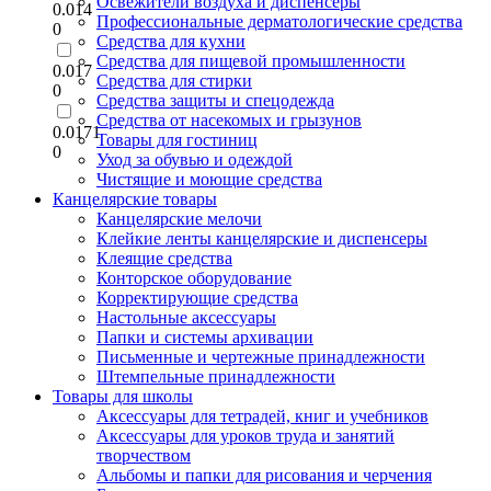
Освежители воздуха и диспенсеры
0.014
Профессиональные дерматологические средства
0
Средства для кухни
Средства для пищевой промышленности
0.017
Средства для стирки
0
Средства защиты и спецодежда
Средства от насекомых и грызунов
0.0171
Товары для гостиниц
0
Уход за обувью и одеждой
Чистящие и моющие средства
Канцелярские товары
Канцелярские мелочи
Клейкие ленты канцелярские и диспенсеры
Клеящие средства
Конторское оборудование
Корректирующие средства
Настольные аксессуары
Папки и системы архивации
Письменные и чертежные принадлежности
Штемпельные принадлежности
Товары для школы
Аксессуары для тетрадей, книг и учебников
Аксессуары для уроков труда и занятий
творчеством
Альбомы и папки для рисования и черчения