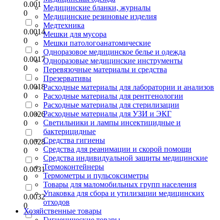
0.001
Медицинские бланки, журналы
0
Медицинские резиновые изделия
Медтехника
0.0014
Мешки для мусора
0
Мешки патологоанатомические
Одноразовое медицинское белье и одежда
0.0017
Одноразовые медицинские инструменты
0
Перевязочные материалы и средства
Презервативы
0.0018
Расходные материалы для лаборатории и анализов
0
Расходные материалы для рентгенологии
Расходные материалы для стерилизации
Расходные материалы для УЗИ и ЭКГ
0.0026
Светильники и лампы инсектицидные и
0
бактерицидные
Средства гигиены
0.0028
Средства для реанимации и скорой помощи
0
Средства индивидуальной защиты медицинские
Термоконтейнеры
0.0031
Термометры и пульсоксиметры
0
Товары для маломобильных групп населения
Упаковка для сбора и утилизации медицинских
0.0032
отходов
0
Хозяйственные товары
Гигиенические товары