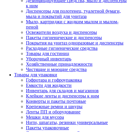
Дезинфицирующие средства, мыло и диспенсеры
к ним
Диспенсеры для полотенец, туалетной бумаги,
мыла и покрытий для унитаза
Мыло, картриджи с жидким мылом и мылом-
пеной
Освежители воздуха и диспенсеры
Пакеты гигиенические и диспенсеры
Покрытия на унитаз одноразовые и диспенсеры
Расходные гигиенические средства
Товары для гостиниц
Уборочный инвентарь
Хозяйственные принадлежности
Чистящие и моющие средства
Товары для упаковки
Гофротара и гофроупаковка
Емкости для жидкости
Инвентарь для складов и магазинов
Клейкие ленты и диспенсеры к ним
Конверты и пакеты почтовые
Крепежные ремни и шнуры
Ленты ПП и оборудование
Мешки для мусора
Нити, шпагаты, резинки универсальные
Пакеты упаковочные