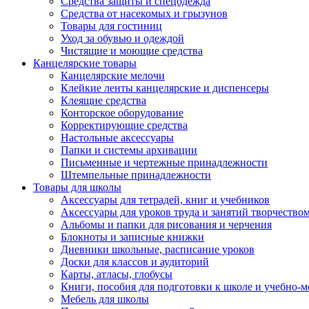
Средства защиты и спецодежда
Средства от насекомых и грызунов
Товары для гостиниц
Уход за обувью и одеждой
Чистящие и моющие средства
Канцелярские товары
Канцелярские мелочи
Клейкие ленты канцелярские и диспенсеры
Клеящие средства
Конторское оборудование
Корректирующие средства
Настольные аксессуары
Папки и системы архивации
Письменные и чертежные принадлежности
Штемпельные принадлежности
Товары для школы
Аксессуары для тетрадей, книг и учебников
Аксессуары для уроков труда и занятий творчество
Альбомы и папки для рисования и черчения
Блокноты и записные книжки
Дневники школьные, расписание уроков
Доски для классов и аудиторий
Карты, атласы, глобусы
Книги, пособия для подготовки к школе и учебно-м
Мебель для школы