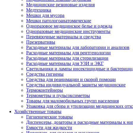
Медицинские резиновые изделия
Медтехника
Мешки для мусора
Мешки патологоанатомические
Одноразовое медицинское белье и одежда
Одноразовые медицинские инструменты
Перевязочные материалы и средства
Презервативы
Расходные материалы для лаборатории и анализов
Расходные материалы для рентгенологии
Расходные материалы для стерилизации
Расходные материалы для УЗИ и ЭКГ
Светильники и лампы инсектицидные и бактерици
Средства гигиены
Средства для реанимации и скорой помощи
Средства индивидуальной защиты медицинские
Термоконтейнеры
Термометры и пульсоксиметры
Товары для маломобильных групп населения
Упаковка для сбора и утилизации медицинских отх
Хозяйственные товары
Гигиенические товары
Диспенсеры, дозаторы и расходные материалы к ни
Емкости для жидкости
Инвентарь для складов и магазинов