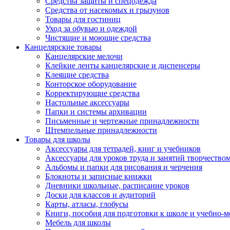
Средства защиты и спецодежда
Средства от насекомых и грызунов
Товары для гостиниц
Уход за обувью и одеждой
Чистящие и моющие средства
Канцелярские товары
Канцелярские мелочи
Клейкие ленты канцелярские и диспенсеры
Клеящие средства
Конторское оборудование
Корректирующие средства
Настольные аксессуары
Папки и системы архивации
Письменные и чертежные принадлежности
Штемпельные принадлежности
Товары для школы
Аксессуары для тетрадей, книг и учебников
Аксессуары для уроков труда и занятий творчество
Альбомы и папки для рисования и черчения
Блокноты и записные книжки
Дневники школьные, расписание уроков
Доски для классов и аудиторий
Карты, атласы, глобусы
Книги, пособия для подготовки к школе и учебно-м
Мебель для школы