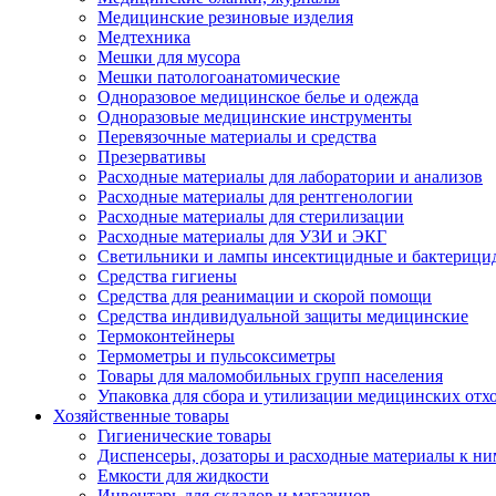
Медицинские резиновые изделия
Медтехника
Мешки для мусора
Мешки патологоанатомические
Одноразовое медицинское белье и одежда
Одноразовые медицинские инструменты
Перевязочные материалы и средства
Презервативы
Расходные материалы для лаборатории и анализов
Расходные материалы для рентгенологии
Расходные материалы для стерилизации
Расходные материалы для УЗИ и ЭКГ
Светильники и лампы инсектицидные и бактерици
Средства гигиены
Средства для реанимации и скорой помощи
Средства индивидуальной защиты медицинские
Термоконтейнеры
Термометры и пульсоксиметры
Товары для маломобильных групп населения
Упаковка для сбора и утилизации медицинских отх
Хозяйственные товары
Гигиенические товары
Диспенсеры, дозаторы и расходные материалы к ни
Емкости для жидкости
Инвентарь для складов и магазинов