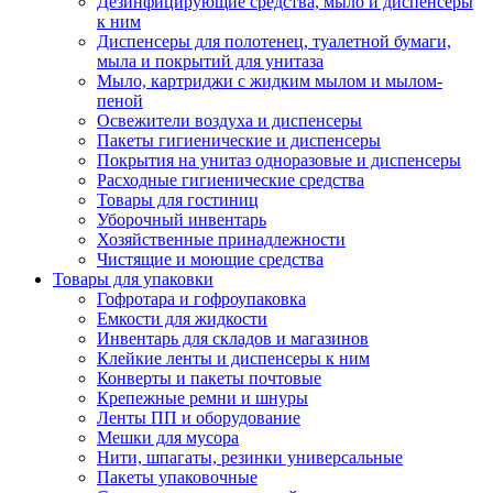
Дезинфицирующие средства, мыло и диспенсеры
к ним
Диспенсеры для полотенец, туалетной бумаги,
мыла и покрытий для унитаза
Мыло, картриджи с жидким мылом и мылом-
пеной
Освежители воздуха и диспенсеры
Пакеты гигиенические и диспенсеры
Покрытия на унитаз одноразовые и диспенсеры
Расходные гигиенические средства
Товары для гостиниц
Уборочный инвентарь
Хозяйственные принадлежности
Чистящие и моющие средства
Товары для упаковки
Гофротара и гофроупаковка
Емкости для жидкости
Инвентарь для складов и магазинов
Клейкие ленты и диспенсеры к ним
Конверты и пакеты почтовые
Крепежные ремни и шнуры
Ленты ПП и оборудование
Мешки для мусора
Нити, шпагаты, резинки универсальные
Пакеты упаковочные