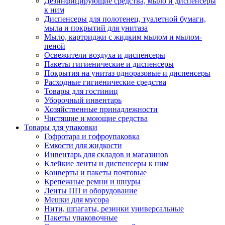
Дезинфицирующие средства, мыло и диспенсеры
к ним
Диспенсеры для полотенец, туалетной бумаги,
мыла и покрытий для унитаза
Мыло, картриджи с жидким мылом и мылом-
пеной
Освежители воздуха и диспенсеры
Пакеты гигиенические и диспенсеры
Покрытия на унитаз одноразовые и диспенсеры
Расходные гигиенические средства
Товары для гостиниц
Уборочный инвентарь
Хозяйственные принадлежности
Чистящие и моющие средства
Товары для упаковки
Гофротара и гофроупаковка
Емкости для жидкости
Инвентарь для складов и магазинов
Клейкие ленты и диспенсеры к ним
Конверты и пакеты почтовые
Крепежные ремни и шнуры
Ленты ПП и оборудование
Мешки для мусора
Нити, шпагаты, резинки универсальные
Пакеты упаковочные