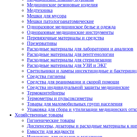
Медицинские резиновые изделия
Медтехника
Мешки для мусора
Мешки патологоанатомические
Одноразовое медицинское белье и одежда
Одноразовые медицинские инструменты
Перевязочные материалы и средства
Презервативы
Расходные материалы для лаборатории и анализов
Расходные материалы для рентгенологии
Расходные материалы для стерилизации
Расходные материалы для УЗИ и ЭКГ
Светильники и лампы инсектицидные и бактерици
Средства гигиены
Средства для реанимации и скорой помощи
Средства индивидуальной защиты медицинские
Термоконтейнеры
Термометры и пульсоксиметры
Товары для маломобильных групп населения
Упаковка для сбора и утилизации медицинских отх
Хозяйственные товары
Гигиенические товары
Диспенсеры, дозаторы и расходные материалы к ни
Емкости для жидкости
Инвентарь для складов и магазинов