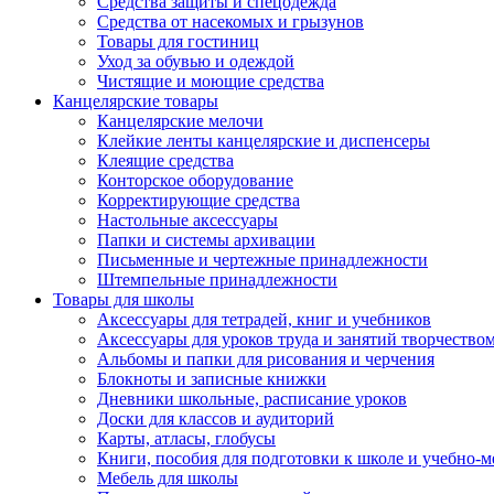
Средства защиты и спецодежда
Средства от насекомых и грызунов
Товары для гостиниц
Уход за обувью и одеждой
Чистящие и моющие средства
Канцелярские товары
Канцелярские мелочи
Клейкие ленты канцелярские и диспенсеры
Клеящие средства
Конторское оборудование
Корректирующие средства
Настольные аксессуары
Папки и системы архивации
Письменные и чертежные принадлежности
Штемпельные принадлежности
Товары для школы
Аксессуары для тетрадей, книг и учебников
Аксессуары для уроков труда и занятий творчество
Альбомы и папки для рисования и черчения
Блокноты и записные книжки
Дневники школьные, расписание уроков
Доски для классов и аудиторий
Карты, атласы, глобусы
Книги, пособия для подготовки к школе и учебно-м
Мебель для школы