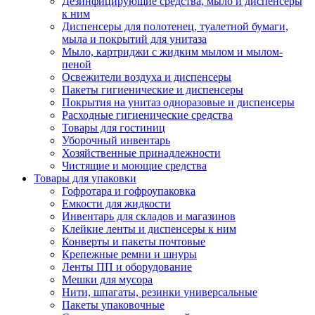
Дезинфицирующие средства, мыло и диспенсеры
к ним
Диспенсеры для полотенец, туалетной бумаги,
мыла и покрытий для унитаза
Мыло, картриджи с жидким мылом и мылом-
пеной
Освежители воздуха и диспенсеры
Пакеты гигиенические и диспенсеры
Покрытия на унитаз одноразовые и диспенсеры
Расходные гигиенические средства
Товары для гостиниц
Уборочный инвентарь
Хозяйственные принадлежности
Чистящие и моющие средства
Товары для упаковки
Гофротара и гофроупаковка
Емкости для жидкости
Инвентарь для складов и магазинов
Клейкие ленты и диспенсеры к ним
Конверты и пакеты почтовые
Крепежные ремни и шнуры
Ленты ПП и оборудование
Мешки для мусора
Нити, шпагаты, резинки универсальные
Пакеты упаковочные