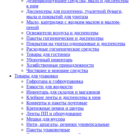
Дезинфицирующие средства, мыло и диспенсеры
к ним
Диспенсеры для полотенец, туалетной бумаги,
мыла и покрытий для унитаза
Мыло, картриджи с жидким мылом и мылом-
пеной
Освежители воздуха и диспенсеры
Пакеты гигиенические и диспенсеры
Покрытия на унитаз одноразовые и диспенсеры
Расходные гигиенические средства
Товары для гостиниц
Уборочный инвентарь
Хозяйственные принадлежности
Чистящие и моющие средства
Товары для упаковки
Гофротара и гофроупаковка
Емкости для жидкости
Инвентарь для складов и магазинов
Клейкие ленты и диспенсеры к ним
Конверты и пакеты почтовые
Крепежные ремни и шнуры
Ленты ПП и оборудование
Мешки для мусора
Нити, шпагаты, резинки универсальные
Пакеты упаковочные