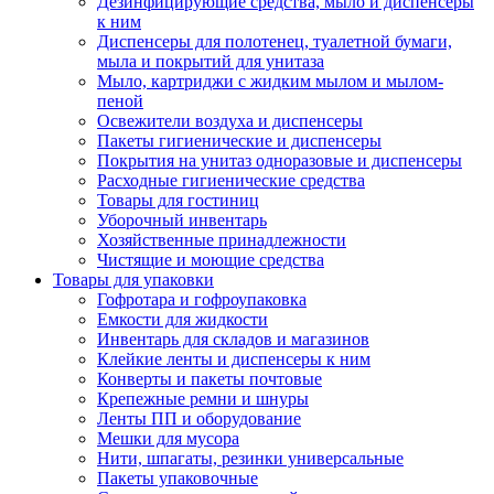
Дезинфицирующие средства, мыло и диспенсеры
к ним
Диспенсеры для полотенец, туалетной бумаги,
мыла и покрытий для унитаза
Мыло, картриджи с жидким мылом и мылом-
пеной
Освежители воздуха и диспенсеры
Пакеты гигиенические и диспенсеры
Покрытия на унитаз одноразовые и диспенсеры
Расходные гигиенические средства
Товары для гостиниц
Уборочный инвентарь
Хозяйственные принадлежности
Чистящие и моющие средства
Товары для упаковки
Гофротара и гофроупаковка
Емкости для жидкости
Инвентарь для складов и магазинов
Клейкие ленты и диспенсеры к ним
Конверты и пакеты почтовые
Крепежные ремни и шнуры
Ленты ПП и оборудование
Мешки для мусора
Нити, шпагаты, резинки универсальные
Пакеты упаковочные