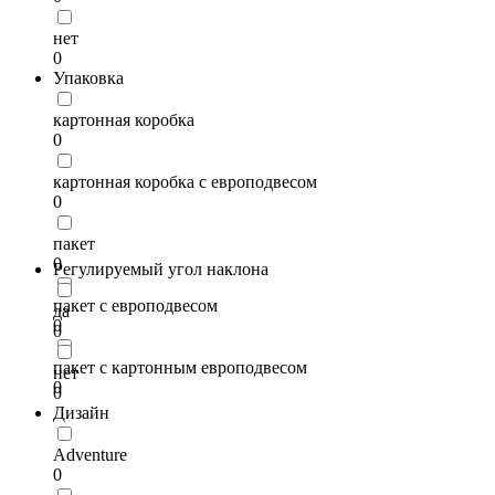
нет
0
Упаковка
картонная коробка
0
картонная коробка с европодвесом
0
пакет
0
Регулируемый угол наклона
пакет с европодвесом
да
0
0
пакет с картонным европодвесом
нет
0
0
Дизайн
Adventure
0