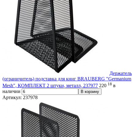
Держатель
(ограничитель) подставка для книг BRAUBERG "Germanium
18
Mesh", КОМПЛЕКТ 2 штуки, металл, 237977
220
в
наличии
В корзину
Артикул: 237978