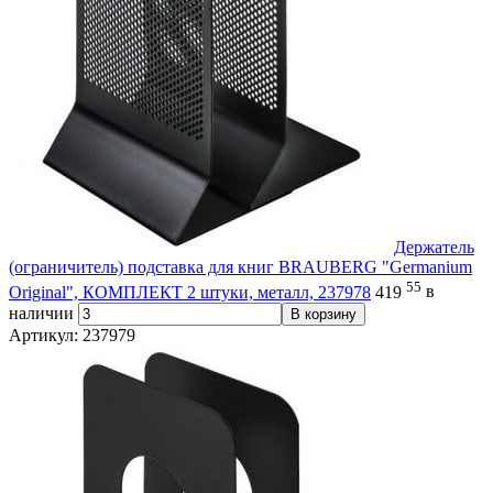
Держатель
(ограничитель) подставка для книг BRAUBERG "Germanium
55
Original", КОМПЛЕКТ 2 штуки, металл, 237978
419
в
наличии
В корзину
Артикул: 237979