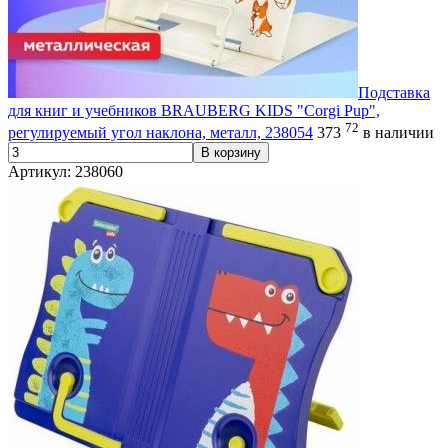
Подставка
для книг и учебников BRAUBERG KIDS "Corgi Pup",
72
регулируемый угол наклона, металл, 238054
373
в наличии
В корзину
Артикул: 238060