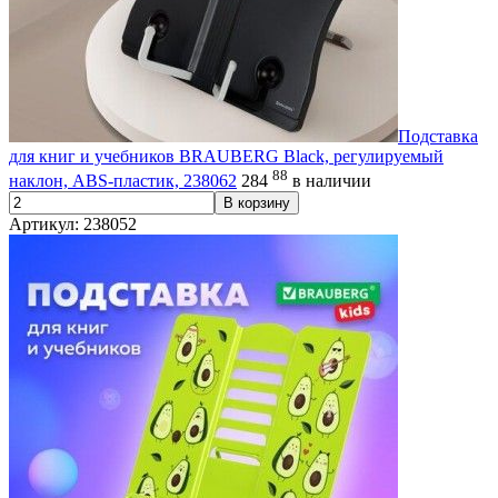
Подставка
для книг и учебников BRAUBERG Black, регулируемый
88
наклон, ABS-пластик, 238062
284
в наличии
В корзину
Артикул: 238052