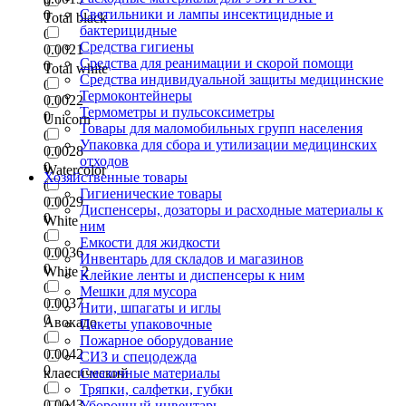
0
Светильники и лампы инсектицидные и
0
Total black
бактерицидные
0
Средства гигиены
0.0021
Средства для реанимации и скорой помощи
0
Total white
Средства индивидуальной защиты медицинские
0
Термоконтейнеры
0.0022
Термометры и пульсоксиметры
0
Unicorn
Товары для маломобильных групп населения
0
Упаковка для сбора и утилизации медицинских
0.0028
отходов
0
Watercolor
Хозяйственные товары
0
Гигиенические товары
0.0029
Диспенсеры, дозаторы и расходные материалы к
0
White
ним
0
Емкости для жидкости
0.0036
Инвентарь для складов и магазинов
0
White 2
Клейкие ленты и диспенсеры к ним
0
Мешки для мусора
0.0037
Нити, шпагаты и иглы
0
Авокадо
Пакеты упаковочные
0
Пожарное оборудование
0.0042
СИЗ и спецодежда
0
классический
Смазочные материалы
0
Тряпки, салфетки, губки
0.0043
Уборочный инвентарь