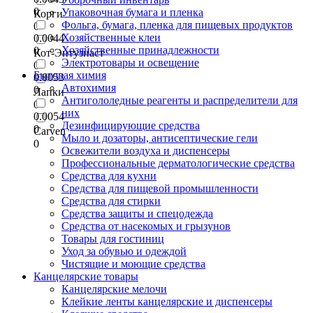
0
Упаковочная бумага и пленка
Корги
Фольга, бумага, пленка для пищевых продуктов
0
Хозяйственные клеи
0.0044
Хозяйственные принадлежности
0
Кот-Энтузиаст
Электротовары и освещение
0
Бытовая химия
0.0053
Автохимия
0
Лапки
Антигололедные реагенты и распределители для
0
них
0.0054
Дезинфицирующие средства
0
Сarven
Мыло и дозаторы, антисептические гели
0
Освежители воздуха и диспенсеры
Профессиональные дерматологические средства
Средства для кухни
Средства для пищевой промышленности
Средства для стирки
Средства защиты и спецодежда
Средства от насекомых и грызунов
Товары для гостиниц
Уход за обувью и одеждой
Чистящие и моющие средства
Канцелярские товары
Канцелярские мелочи
Клейкие ленты канцелярские и диспенсеры