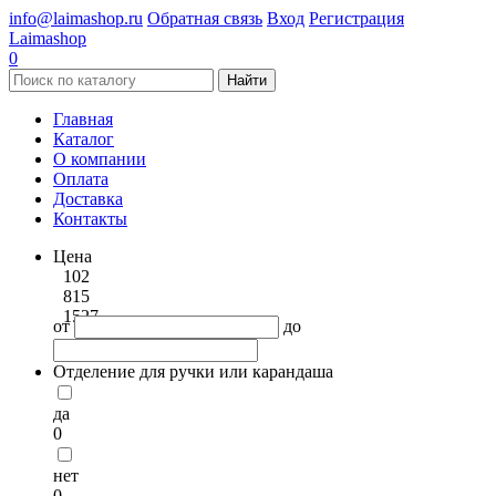
info@laimashop.ru
Обратная связь
Вход
Регистрация
Laimashop
0
Найти
Главная
Каталог
О компании
Оплата
Доставка
Контакты
Цена
102
815
1527
от
до
Отделение для ручки или карандаша
да
0
нет
0