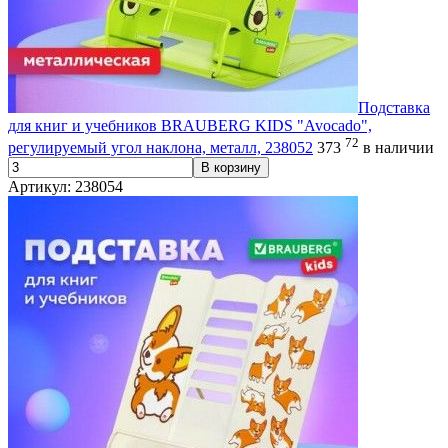
Подставка
для книг и учебников BRAUBERG KIDS "Avocado",
72
регулируемый угол наклона, металл, 238052
373
в наличии
В корзину
Артикул: 238054