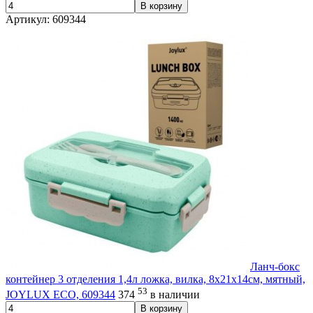
В корзину
Артикул: 609344
Ланч-бокс
контейнер 3 отделения 1,4л ложка, вилка, 8х21х14см, мятный,
53
JOYLUX ECO, 609344
374
в наличии
В корзину