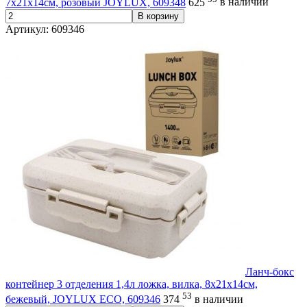
7х21х14см, розовый JOYLUX, 609348
625
в наличии
В корзину
Артикул: 609346
Ланч-бокс
контейнер 3 отделения 1,4л ложка, вилка, 8х21х14см,
53
бежевый, JOYLUX ECO, 609346
374
в наличии