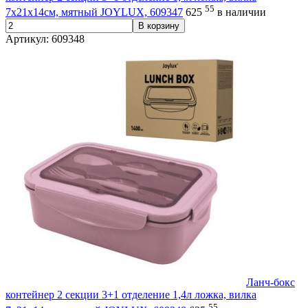
55
7х21х14см, мятный JOYLUX, 609347
625
в наличии
В корзину
Артикул: 609348
Ланч-бокс
контейнер 2 секции 3+1 отделение 1,4л ложка, вилка
55