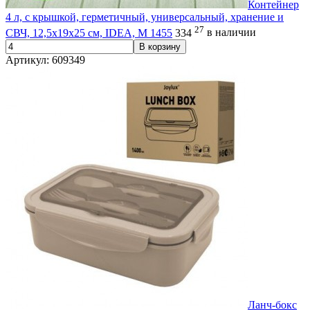
Контейнер
4 л, с крышкой, герметичный, универсальный, хранение и
27
СВЧ, 12,5х19х25 см, IDEA, М 1455
334
в наличии
В корзину
Артикул: 609349
Ланч-бокс