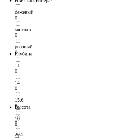
Цвет контейнера*
бежевый
0
мятный
0
розовый
0
Глубина
11
0
14
0
15.6
0
Высота
18
10
0
0
20.5
11