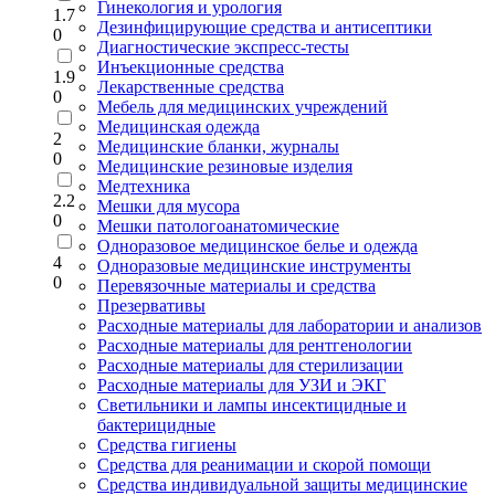
Гинекология и урология
1.7
Дезинфицирующие средства и антисептики
0
Диагностические экспресс-тесты
Инъекционные средства
1.9
Лекарственные средства
0
Мебель для медицинских учреждений
Медицинская одежда
2
Медицинские бланки, журналы
0
Медицинские резиновые изделия
Медтехника
2.2
Мешки для мусора
0
Мешки патологоанатомические
Одноразовое медицинское белье и одежда
4
Одноразовые медицинские инструменты
0
Перевязочные материалы и средства
Презервативы
Расходные материалы для лаборатории и анализов
Расходные материалы для рентгенологии
Расходные материалы для стерилизации
Расходные материалы для УЗИ и ЭКГ
Светильники и лампы инсектицидные и
бактерицидные
Средства гигиены
Средства для реанимации и скорой помощи
Средства индивидуальной защиты медицинские