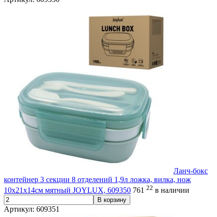
Ланч-бокс
контейнер 3 секции 8 отделений 1,9л ложка, вилка, нож
22
10х21х14см мятный JOYLUX, 609350
761
в наличии
В корзину
Артикул: 609351