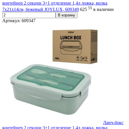
контейнер 2 секции 3+1 отделение 1,4л ложка, вилка
55
7х21х14см, бежевый JOYLUX, 609349
625
в наличии
В корзину
Артикул: 609347
Ланч-бокс
контейнер 2 секции 3+1 отделение 1,4л ложка, вилка