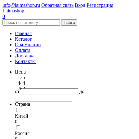
info@laimashop.ru
Обратная связь
Вход
Регистрация
Laimashop
0
Найти
Главная
Каталог
О компании
Оплата
Доставка
Контакты
Цена
125
444
762
от
до
Страна
Китай
0
Россия
0