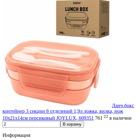
Ланч-бокс
контейнер 3 секции 8 отделений 1,9л ложка, вилка, нож
22
10х21х14см персиковый JOYLUX, 609351
761
в наличии
В корзину
Информация