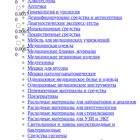
Алкотестеры
0
Аптечки
Гинекология и урология
0.0057
Дезинфицирующие средства и антисептики
0
Диагностические экспресс-тесты
Инъекционные средства
0.0065
Лекарственные средства
0
Мебель для медицинских учреждений
Медицинская одежда
0.0067
Медицинские бланки, журналы
0
Медицинские резиновые изделия
Медтехника
Мешки для мусора
Мешки патологоанатомические
Одноразовое медицинское белье и одежда
Одноразовые медицинские инструменты
Перевязочные материалы и средства
Презервативы
Расходные материалы для лаборатории и анализов
Расходные материалы для рентгенологии
Расходные материалы для стерилизации
Расходные материалы для УЗИ и ЭКГ
Светильники и лампы инсектицидные и
бактерицидные
Средства гигиены