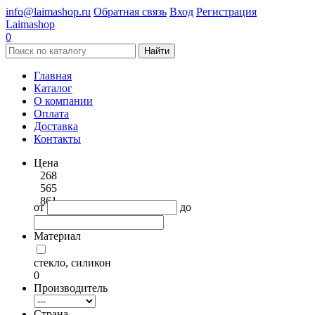
info@laimashop.ru
Обратная связь
Вход
Регистрация
Laimashop
0
Найти
Главная
Каталог
О компании
Оплата
Доставка
Контакты
Цена
268
565
861
от
до
Материал
стекло, силикон
0
Производитель
Страна