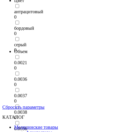
Цвет
антрацитовый
0
бордовый
0
серый
0
Объем
0.0021
0
0.0036
0
0.0037
0
Сбросить параметры
0.0038
КАТАЛОГ
0
Медицинские товары
0.0056