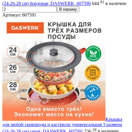
82
(24-26-28 см) бордовая, DASWERK, 607590
644
в наличии
В корзину
Артикул: 607591
Крышка
для любой сковороды и кастрюли универсальная 3 размера
28
(24-26-28 см) серая, DASWERK, 607591
736
в наличии