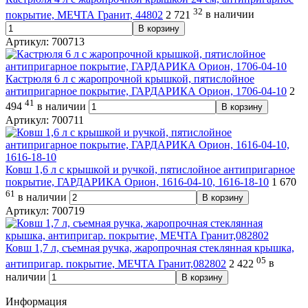
32
покрытие, МЕЧТА Гранит, 44802
2 721
в наличии
В корзину
Артикул: 700713
Кастрюля 6 л с жаропрочной крышкой, пятислойное
антипригарное покрытие, ГАРДАРИКА Орион, 1706-04-10
2
41
494
в наличии
В корзину
Артикул: 700711
Ковш 1,6 л с крышкой и ручкой, пятислойное антипригарное
покрытие, ГАРДАРИКА Орион, 1616-04-10, 1616-18-10
1 670
61
в наличии
В корзину
Артикул: 700719
Ковш 1,7 л, съемная ручка, жаропрочная стеклянная крышка,
05
антипригар. покрытие, МЕЧТА Гранит,082802
2 422
в
наличии
В корзину
Информация