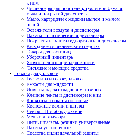
к ним
Диспенсеры для полотенец, туалетной бумаги,
мыла и покрытий для унитаза
Мыло, картриджи с жидким мылом и мылом-
пеной
Освежители воздуха и диспенсеры
Пакеты гигиенические и диспенсеры
Покрытия на унитаз одноразовые и диспенсеры
Расходные гигиенические средства
Товары для гостиниц
Уборочный инвентарь
Хозяйственные принадлежности
Чистящие и моющие средства
Товары для упаковки
Гофротара и гофроупаковка
Емкости для жидкости
Инвентарь для складов и магазинов
Клейкие ленты и диспенсеры к ним
Конверты и пакеты почтовые
Крепежные ремни и шнуры
Ленты ПП и оборудование
Мешки для мусора
Нити, шпагаты, резинки универсальные
Пакеты упаковочные
Средства индивидуальной защиты