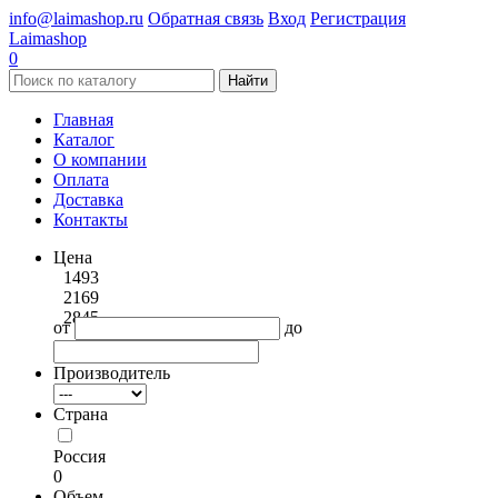
info@laimashop.ru
Обратная связь
Вход
Регистрация
Laimashop
0
Найти
Главная
Каталог
О компании
Оплата
Доставка
Контакты
Цена
1493
2169
2845
от
до
Производитель
Страна
Россия
0
Объем