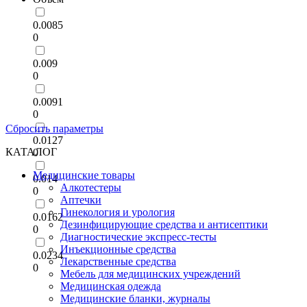
0.0085
0
0.009
0
0.0091
0
Сбросить параметры
0.0127
КАТАЛОГ
0
Медицинские товары
0.014
Алкотестеры
0
Аптечки
Гинекология и урология
0.0162
Дезинфицирующие средства и антисептики
0
Диагностические экспресс-тесты
Инъекционные средства
0.0234
Лекарственные средства
0
Мебель для медицинских учреждений
Медицинская одежда
Медицинские бланки, журналы