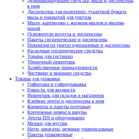
Дезинфицирующие средства, мыло и диспенсеры
к ним
Диспенсеры для полотенец, туалетной бумаги,
мыла и покрытий для унитаза
Мыло, картриджи с жидким мылом и мылом-
пеной
Освежители воздуха и диспенсеры
Пакеты гигиенические и диспенсеры
Покрытия на унитаз одноразовые и диспенсеры
Расходные гигиенические средства
Товары для гостиниц
Уборочный инвентарь
Хозяйственные принадлежности
Чистящие и моющие средства
Товары для упаковки
Гофротара и гофроупаковка
Емкости для жидкости
Инвентарь для складов и магазинов
Клейкие ленты и диспенсеры к ним
Конверты и пакеты почтовые
Крепежные ремни и шнуры
Ленты ПП и оборудование
Мешки для мусора
Нити, шпагаты, резинки универсальные
Пакеты упаковочные