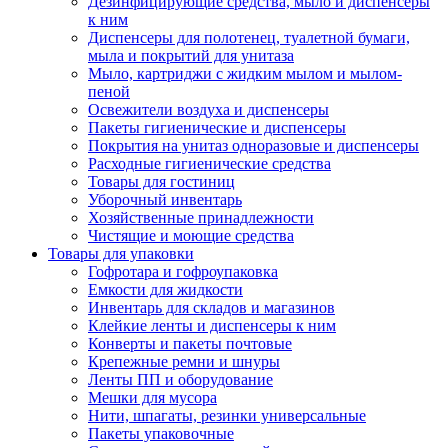
Дезинфицирующие средства, мыло и диспенсеры
к ним
Диспенсеры для полотенец, туалетной бумаги,
мыла и покрытий для унитаза
Мыло, картриджи с жидким мылом и мылом-
пеной
Освежители воздуха и диспенсеры
Пакеты гигиенические и диспенсеры
Покрытия на унитаз одноразовые и диспенсеры
Расходные гигиенические средства
Товары для гостиниц
Уборочный инвентарь
Хозяйственные принадлежности
Чистящие и моющие средства
Товары для упаковки
Гофротара и гофроупаковка
Емкости для жидкости
Инвентарь для складов и магазинов
Клейкие ленты и диспенсеры к ним
Конверты и пакеты почтовые
Крепежные ремни и шнуры
Ленты ПП и оборудование
Мешки для мусора
Нити, шпагаты, резинки универсальные
Пакеты упаковочные