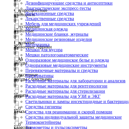
0
Дезинфицирующие средства и антисептики
0
0
Диагностические экспресс-тесты
Флуоресцентные
195
Инъекционные средства
единороги
0
12
0
Лекарственные средства
0
0
Мебель для медицинских учреждений
Хрустальные
20
Медицинская одежда
животные
0
13
0
Медицинские бланки, журналы
0
0
Медицинские резиновые изделия
Школьные
200
Медтехника
Животные Африки
0
14
0
Мешки для мусора
0
0
Мешки патологоанатомические
ЭВА
205
Одноразовое медицинское белье и одежда
звезды
0
15
0
Одноразовые медицинские инструменты
0
0
Перевязочные материалы и средства
эпоксидные
Презервативы
210
звезды с блестками
0
16
Расходные материалы для лаборатории и анализов
0
0
0
Расходные материалы для рентгенологии
Расходные материалы для стерилизации
22
зверята
Расходные материалы для УЗИ и ЭКГ
168
0
0
Светильники и лампы инсектицидные и бактерици
0
Средства гигиены
220
Кексы
Средства для реанимации и скорой помощи
17
0
0
Средства индивидуальной защиты медицинские
0
Термоконтейнеры
230
классика
Термометры и пульсоксиметры
18