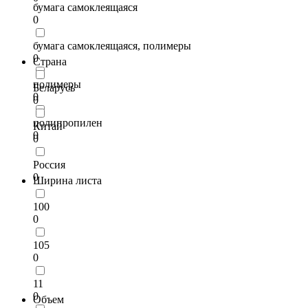
бумага самоклеящаяся
0
бумага самоклеящаяся, полимеры
0
Страна
полимеры
Беларусь
0
0
полипропилен
Китай
0
0
Россия
0
Ширина листа
100
0
105
0
11
0
Объем