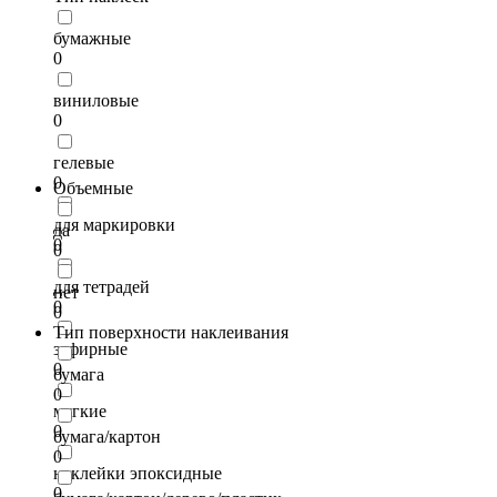
бумажные
0
виниловые
0
гелевые
0
Объемные
для маркировки
да
0
0
для тетрадей
нет
0
0
Тип поверхности наклеивания
зефирные
0
бумага
0
мягкие
0
бумага/картон
0
наклейки эпоксидные
0