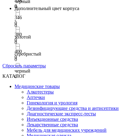
338
черный
0
0
Дополнительный цвет корпуса
346
-
0
0
380
золотой
0
0
400
серебристый
0
0
Сбросить параметры
черный
КАТАЛОГ
0
Медицинские товары
Алкотестеры
Аптечки
Гинекология и урология
Дезинфицирующие средства и антисептики
Диагностические экспресс-тесты
Инъекционные средства
Лекарственные средства
Мебель для медицинских учреждений
Медицинская одежда