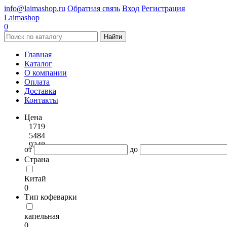
info@laimashop.ru
Обратная связь
Вход
Регистрация
Laimashop
0
Найти
Главная
Каталог
О компании
Оплата
Доставка
Контакты
Цена
1719
5484
9248
от
до
Страна
Китай
0
Тип кофеварки
капельная
0