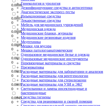
Гинекология и урология
0.0006
Дезинфицирующие средства и антисептики
0
Диагностические экспресс-тесты
Инъекционные средства
0.0007
Лекарственные средства
0
Мебель для медицинских учреждений
Медицинская одежда
0.0008
Медицинские бланки, журналы
0
Медицинские резиновые изделия
Медтехника
0.0009
Мешки для мусора
0
Мешки патологоанатомические
Одноразовое медицинское белье и одежда
0.001
Одноразовые медицинские инструменты
0
Перевязочные материалы и средства
Презервативы
0.0011
Расходные материалы для лаборатории и анализов
0
Расходные материалы для рентгенологии
Расходные материалы для стерилизации
Расходные материалы для УЗИ и ЭКГ
0.0019
Светильники и лампы инсектицидные и
0
бактерицидные
Средства гигиены
0.0049
Средства для реанимации и скорой помощи
0
Средства индивидуальной защиты медицинские