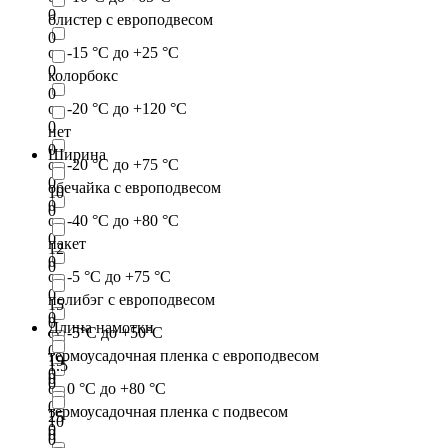
0
блистер с европодвесом
0
от -15 °С до +25 °С
0
колорбокс
0
от -20 °С до +120 °С
0
нет
0
Ширина
от -20 °С до +75 °С
0
обечайка с европодвесом
10
0
0
от -40 °С до +80 °С
0
пакет
12
0
0
от -5 °С до +75 °С
0
полибэг с европодвесом
15
0
0
Длина намотки
от -5°С до +50°С
0
термоусадочная пленка с европодвесом
19
1.5
0
0
0
от 0 °С до +80 °С
0
термоусадочная пленка с подвесом
25
10
0
0
0