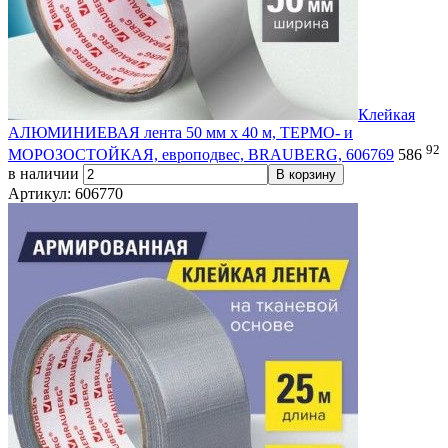
Клейкая
АЛЮМИНИЕВАЯ лента 50 мм х 40 м, ТЕРМО- и
92
МОРОЗОСТОЙКАЯ, европодвес, BRAUBERG, 606769
586
в наличии
В корзину
Артикул: 606770