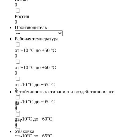
0
Россия
0
Производитель
Рабочая температура
от +10 °С до +50 °С
0
от +10 °С до +60 °С
0
от -10 °С до +65 °С
0
Устойчивость к стиранию и воздействию влаги
от -10 °С до +95 °С
да
0
0
от -10°С до +60°С
нет
0
0
Упаковка
от -10°С до +65°С