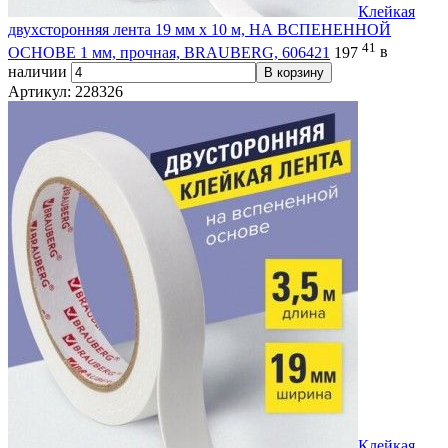
Клейкая
двухсторонняя лента 19 мм х 10 м, НА ВСПЕНЕННОЙ
41
ОСНОВЕ 1 мм, прочная, BRAUBERG, 606421
197
в
наличии
В корзину
Артикул: 228326
Клейкая