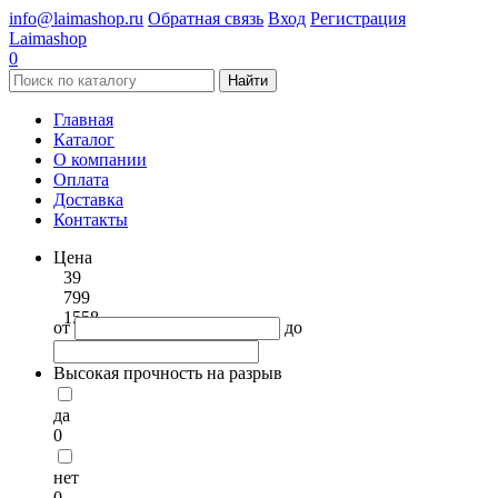
info@laimashop.ru
Обратная связь
Вход
Регистрация
Laimashop
0
Найти
Главная
Каталог
О компании
Оплата
Доставка
Контакты
Цена
39
799
1558
от
до
Высокая прочность на разрыв
да
0
нет
0