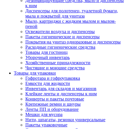
Дезинфицирующие средства, мыло и диспенсеры
к ним
Диспенсеры для полотенец, туалетной бумаги,
мыла и покрытий для унитаза
Мыло, картриджи с жидким мылом и мылом-
пеной
Освежители воздуха и диспенсеры
Пакеты гигиенические и диспенсеры
Покрытия на унитаз одноразовые и диспенсеры
Расходные гигиенические средства
Товары для гостиниц
Уборочный инвентарь
Хозяйственные принадлежности
Чистящие и моющие средства
Товары для упаковки
Гофротара и гофроупаковка
Емкости для жидкости
Инвентарь для складов и магазинов
Клейкие ленты и диспенсеры к ним
Конверты и пакеты почтовые
Крепежные ремни и шнуры
Ленты ПП и оборудование
Мешки для мусора
Нити, шпагаты, резинки универсальные
Пакеты упаковочные