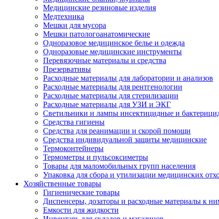
Медицинские резиновые изделия
Медтехника
Мешки для мусора
Мешки патологоанатомические
Одноразовое медицинское белье и одежда
Одноразовые медицинские инструменты
Перевязочные материалы и средства
Презервативы
Расходные материалы для лаборатории и анализов
Расходные материалы для рентгенологии
Расходные материалы для стерилизации
Расходные материалы для УЗИ и ЭКГ
Светильники и лампы инсектицидные и бактерици
Средства гигиены
Средства для реанимации и скорой помощи
Средства индивидуальной защиты медицинские
Термоконтейнеры
Термометры и пульсоксиметры
Товары для маломобильных групп населения
Упаковка для сбора и утилизации медицинских отх
Хозяйственные товары
Гигиенические товары
Диспенсеры, дозаторы и расходные материалы к ни
Емкости для жидкости
Инвентарь для складов и магазинов