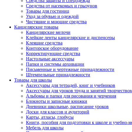
Средства защиты и спецодежда
Средства от насекомых и грызунов
Товары для гостиниц
Уход за обувью и одеждой
Чистящие и моющие средства
Канцелярские товары
Канцелярские мелочи
Клейкие ленты канцелярские и диспенсеры
Клеящие средства
Конторское оборудование
Корректирующие средства
Настольные аксессуары
Папки и системы архивации
Письменные и чертежные принадлежности
Штемпельные принадлежности
Товары для школы
Аксессуары для тетрадей, книг и учебников
Аксессуары для уроков труда и занятий творчество
Альбомы и папки для рисования и черчения
Блокноты и записные книжки
Дневники школьные, расписание уроков
Доски для классов и аудиторий
Карты, атласы, глобусы
Книги, пособия для подготовки к школе и учебно-м
Мебель для школы