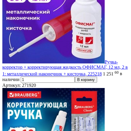
Ручка-
корректор + корректирующая жидкость ОФИСМАГ, 12 мл, 2 в
60
1: металлический наконечник + кисточка, 225218
1 251
в
наличии
В корзину
Артикул: 271920