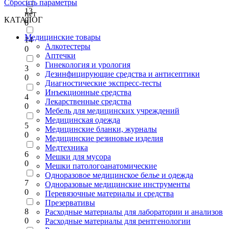
Сбросить параметры
13
нет
КАТАЛОГ
0
0
Медицинские товары
14
Алкотестеры
0
Аптечки
Гинекология и урология
3
Дезинфицирующие средства и антисептики
0
Диагностические экспресс-тесты
Инъекционные средства
4
Лекарственные средства
0
Мебель для медицинских учреждений
Медицинская одежда
5
Медицинские бланки, журналы
0
Медицинские резиновые изделия
Медтехника
6
Мешки для мусора
0
Мешки патологоанатомические
Одноразовое медицинское белье и одежда
7
Одноразовые медицинские инструменты
0
Перевязочные материалы и средства
Презервативы
8
Расходные материалы для лаборатории и анализов
0
Расходные материалы для рентгенологии