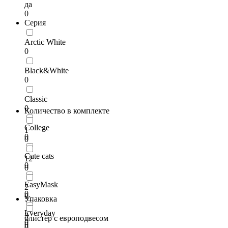
да
0
Серия
Arctic White
0
Black&White
0
Classic
0
Количество в комплекте
College
1
0
0
Cute cats
12
0
0
EasyMask
2
0
0
Упаковка
Everyday
3
блистер с европодвесом
0
0
0