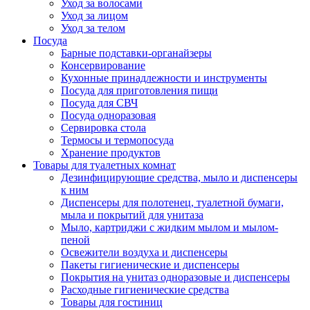
Уход за волосами
Уход за лицом
Уход за телом
Посуда
Барные подставки-органайзеры
Консервирование
Кухонные принадлежности и инструменты
Посуда для приготовления пищи
Посуда для СВЧ
Посуда одноразовая
Сервировка стола
Термосы и термопосуда
Хранение продуктов
Товары для туалетных комнат
Дезинфицирующие средства, мыло и диспенсеры
к ним
Диспенсеры для полотенец, туалетной бумаги,
мыла и покрытий для унитаза
Мыло, картриджи с жидким мылом и мылом-
пеной
Освежители воздуха и диспенсеры
Пакеты гигиенические и диспенсеры
Покрытия на унитаз одноразовые и диспенсеры
Расходные гигиенические средства
Товары для гостиниц