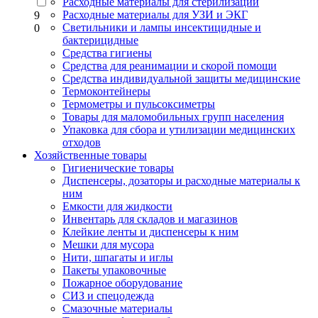
Расходные материалы для стерилизации
Расходные материалы для УЗИ и ЭКГ
9
Светильники и лампы инсектицидные и
0
бактерицидные
Средства гигиены
Средства для реанимации и скорой помощи
Средства индивидуальной защиты медицинские
Термоконтейнеры
Термометры и пульсоксиметры
Товары для маломобильных групп населения
Упаковка для сбора и утилизации медицинских
отходов
Хозяйственные товары
Гигиенические товары
Диспенсеры, дозаторы и расходные материалы к
ним
Емкости для жидкости
Инвентарь для складов и магазинов
Клейкие ленты и диспенсеры к ним
Мешки для мусора
Нити, шпагаты и иглы
Пакеты упаковочные
Пожарное оборудование
СИЗ и спецодежда
Смазочные материалы