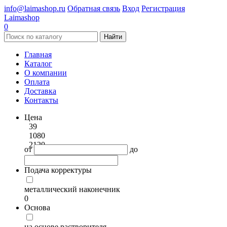
info@laimashop.ru
Обратная связь
Вход
Регистрация
Laimashop
0
Найти
Главная
Каталог
О компании
Оплата
Доставка
Контакты
Цена
39
1080
2120
от
до
Подача корректуры
металлический наконечник
0
Основа
на основе растворителя