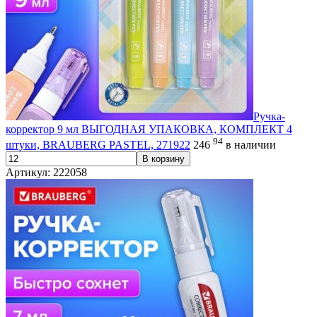
Ручка-
корректор 9 мл ВЫГОДНАЯ УПАКОВКА, КОМПЛЕКТ 4
94
штуки, BRAUBERG PASTEL, 271922
246
в наличии
В корзину
Артикул: 222058