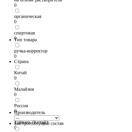
0
органическая
0
спиртовая
0
Тип товара
ручка-корректор
0
Страна
Китай
0
Малайзия
0
Россия
0
Производитель
Тайвань (Китай)
Быстросохнущий состав
0