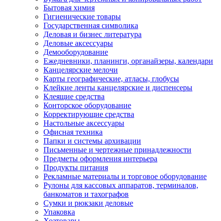
Бытовая химия
Гигиенические товары
Государственная символика
Деловая и бизнес литература
Деловые аксессуары
Демооборудование
Ежедневники, планинги, органайзеры, календари
Канцелярские мелочи
Карты географические, атласы, глобусы
Клейкие ленты канцелярские и диспенсеры
Клеящие средства
Конторское оборудование
Корректирующие средства
Настольные аксессуары
Офисная техника
Папки и системы архивации
Письменные и чертежные принадлежности
Предметы оформления интерьера
Продукты питания
Рекламные материалы и торговое оборудование
Рулоны для кассовых аппаратов, терминалов,
банкоматов и тахографов
Сумки и рюкзаки деловые
Упаковка
Хозтовары