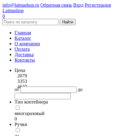
info@laimashop.ru
Обратная связь
Вход
Регистрация
Laimashop
0
Найти
Главная
Каталог
О компании
Оплата
Доставка
Контакты
Цена
2079
3353
4627
от
до
Тип контейнера
многоразовый
0
Ручки
да