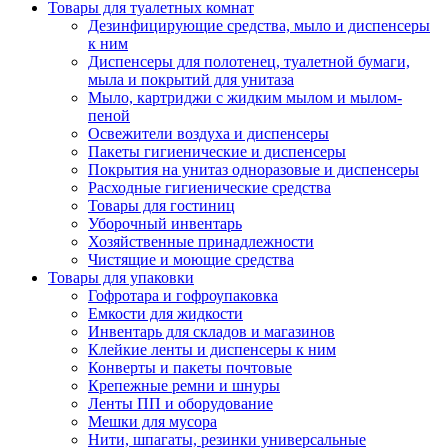
Товары для туалетных комнат
Дезинфицирующие средства, мыло и диспенсеры
к ним
Диспенсеры для полотенец, туалетной бумаги,
мыла и покрытий для унитаза
Мыло, картриджи с жидким мылом и мылом-
пеной
Освежители воздуха и диспенсеры
Пакеты гигиенические и диспенсеры
Покрытия на унитаз одноразовые и диспенсеры
Расходные гигиенические средства
Товары для гостиниц
Уборочный инвентарь
Хозяйственные принадлежности
Чистящие и моющие средства
Товары для упаковки
Гофротара и гофроупаковка
Емкости для жидкости
Инвентарь для складов и магазинов
Клейкие ленты и диспенсеры к ним
Конверты и пакеты почтовые
Крепежные ремни и шнуры
Ленты ПП и оборудование
Мешки для мусора
Нити, шпагаты, резинки универсальные