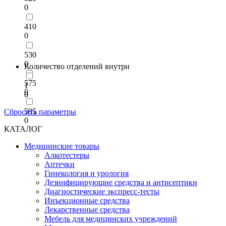
0
410
0
530
0
Количество отделений внутри
575
1
0
0
595
Сбросить параметры
0
КАТАЛОГ
Медицинские товары
Алкотестеры
Аптечки
Гинекология и урология
Дезинфицирующие средства и антисептики
Диагностические экспресс-тесты
Инъекционные средства
Лекарственные средства
Мебель для медицинских учреждений