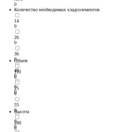
0
Количество необходимых хладоэлементов
14
0
26
0
36
0
Объем
40
110
0
0
8
25
0
0
55
0
Высота
9
280
0
0