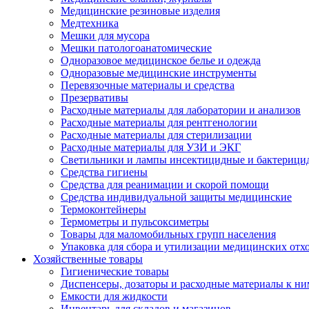
Медицинские резиновые изделия
Медтехника
Мешки для мусора
Мешки патологоанатомические
Одноразовое медицинское белье и одежда
Одноразовые медицинские инструменты
Перевязочные материалы и средства
Презервативы
Расходные материалы для лаборатории и анализов
Расходные материалы для рентгенологии
Расходные материалы для стерилизации
Расходные материалы для УЗИ и ЭКГ
Светильники и лампы инсектицидные и бактерици
Средства гигиены
Средства для реанимации и скорой помощи
Средства индивидуальной защиты медицинские
Термоконтейнеры
Термометры и пульсоксиметры
Товары для маломобильных групп населения
Упаковка для сбора и утилизации медицинских отх
Хозяйственные товары
Гигиенические товары
Диспенсеры, дозаторы и расходные материалы к ни
Емкости для жидкости
Инвентарь для складов и магазинов