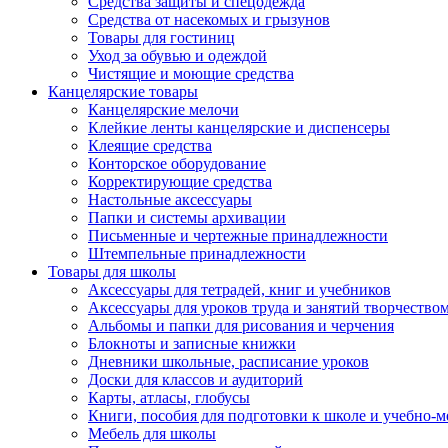
Средства защиты и спецодежда
Средства от насекомых и грызунов
Товары для гостиниц
Уход за обувью и одеждой
Чистящие и моющие средства
Канцелярские товары
Канцелярские мелочи
Клейкие ленты канцелярские и диспенсеры
Клеящие средства
Конторское оборудование
Корректирующие средства
Настольные аксессуары
Папки и системы архивации
Письменные и чертежные принадлежности
Штемпельные принадлежности
Товары для школы
Аксессуары для тетрадей, книг и учебников
Аксессуары для уроков труда и занятий творчество
Альбомы и папки для рисования и черчения
Блокноты и записные книжки
Дневники школьные, расписание уроков
Доски для классов и аудиторий
Карты, атласы, глобусы
Книги, пособия для подготовки к школе и учебно-м
Мебель для школы