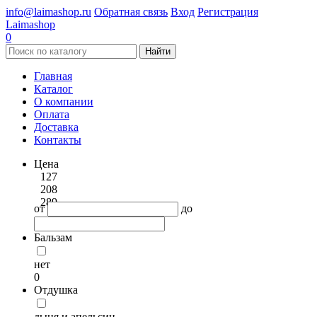
info@laimashop.ru
Обратная связь
Вход
Регистрация
Laimashop
0
Найти
Главная
Каталог
О компании
Оплата
Доставка
Контакты
Цена
127
208
289
от
до
Бальзам
нет
0
Отдушка
дыня и апельсин