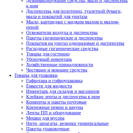
Дезинфицирующие средства, мыло и диспенсеры
к ним
Диспенсеры для полотенец, туалетной бумаги,
мыла и покрытий для унитаза
Мыло, картриджи с жидким мылом и мылом-
пеной
Освежители воздуха и диспенсеры
Пакеты гигиенические и диспенсеры
Покрытия на унитаз одноразовые и диспенсеры
Расходные гигиенические средства
Товары для гостиниц
Уборочный инвентарь
Хозяйственные принадлежности
Чистящие и моющие средства
Товары для упаковки
Гофротара и гофроупаковка
Емкости для жидкости
Инвентарь для складов и магазинов
Клейкие ленты и диспенсеры к ним
Конверты и пакеты почтовые
Крепежные ремни и шнуры
Ленты ПП и оборудование
Мешки для мусора
Нити, шпагаты, резинки универсальные
Пакеты упаковочные