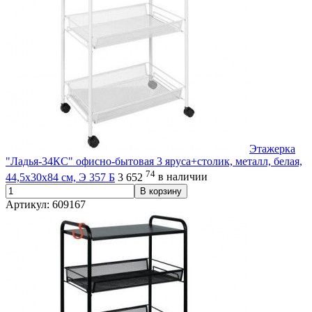
Этажерка
"Ладья-34КС" офисно-бытовая 3 яруса+столик, металл, белая,
74
44,5х30х84 см, Э 357 Б
3 652
в наличии
В корзину
Артикул: 609167