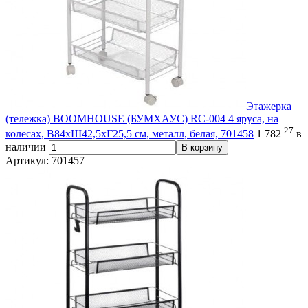
Этажерка
(тележка) BOOMHOUSE (БУМХАУС) RC-004 4 яруса, на
27
колесах, В84хШ42,5хГ25,5 см, металл, белая, 701458
1 782
в
наличии
В корзину
Артикул: 701457