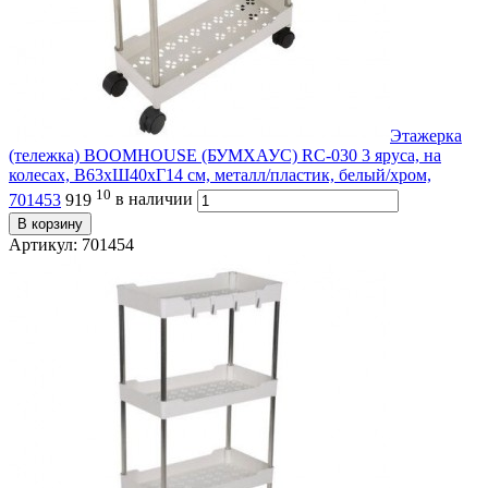
Этажерка
(тележка) BOOMHOUSE (БУМХАУС) RC-030 3 яруса, на
колесах, В63хШ40хГ14 см, металл/пластик, белый/хром,
10
701453
919
в наличии
В корзину
Артикул: 701454