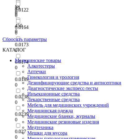
88
45
0.0122
0
0
0
450
0.0164
0
0
Сбросить параметры
0.0173
КАТАЛОГ
0
Медицинские товары
0.0174
Алкотестеры
0
Аптечки
Гинекология и урология
0.0189
Дезинфицирующие средства и антисептики
0
Диагностические экспресс-тесты
Инъекционные средства
0.0238
Лекарственные средства
0
Мебель для медицинских учреждений
Медицинская одежда
0.0239
Медицинские бланки, журналы
0
Медицинские резиновые изделия
Медтехника
0.027
Мешки для мусора
0
Мешки патологоанатомические