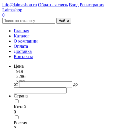
info@laimashop.ru
Обратная связь
Вход
Регистрация
Laimashop
0
Найти
Главная
Каталог
О компании
Оплата
Доставка
Контакты
Цена
919
2286
3653
от
до
Страна
Китай
0
Россия
0