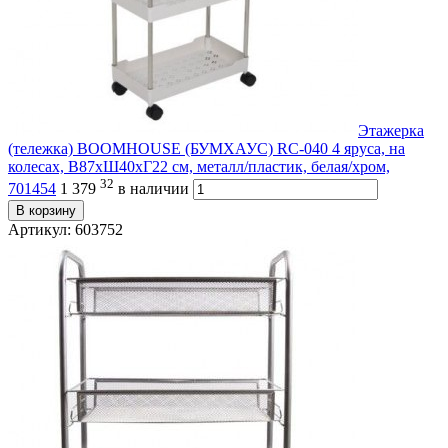
Этажерка
(тележка) BOOMHOUSE (БУМХАУС) RC-040 4 яруса, на
колесах, В87хШ40хГ22 см, металл/пластик, белая/хром,
32
701454
1 379
в наличии
В корзину
Артикул: 603752