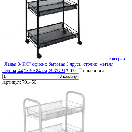
Этажерка
"Ладья-34КС" офисно-бытовая 3 яруса+столик, металл,
74
черная, 44,5х30х84 см, Э 357 Ч
3 652
в наличии
В корзину
Артикул: 701456