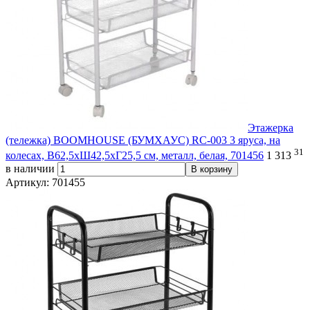
Этажерка
(тележка) BOOMHOUSE (БУМХАУС) RC-003 3 яруса, на
31
колесах, В62,5хШ42,5хГ25,5 см, металл, белая, 701456
1 313
в наличии
В корзину
Артикул: 701455