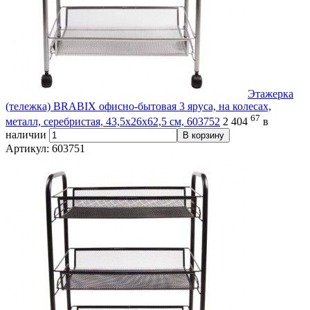
Этажерка
(тележка) BRABIX офисно-бытовая 3 яруса, на колесах,
67
металл, серебристая, 43,5х26х62,5 см, 603752
2 404
в
наличии
В корзину
Артикул: 603751