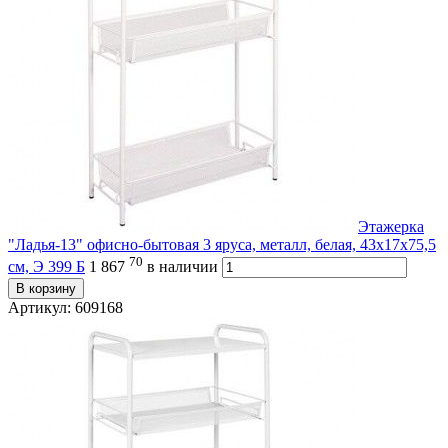
Этажерка
"Ладья-13" офисно-бытовая 3 яруса, металл, белая, 43х17х75,5
70
см, Э 399 Б
1 867
в наличии
В корзину
Артикул: 609168