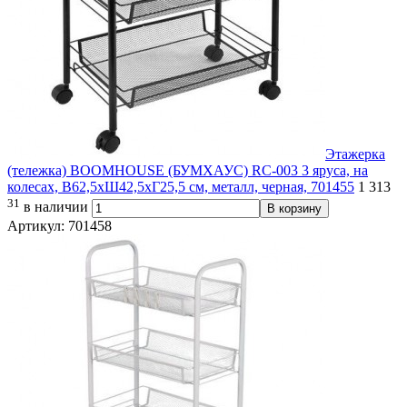
Этажерка
(тележка) BOOMHOUSE (БУМХАУС) RC-003 3 яруса, на
колесах, В62,5хШ42,5хГ25,5 см, металл, черная, 701455
1 313
31
в наличии
В корзину
Артикул: 701458