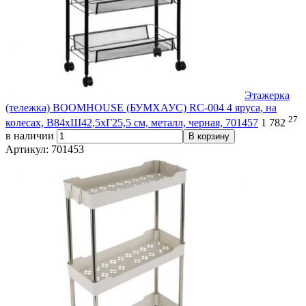
Этажерка
(тележка) BOOMHOUSE (БУМХАУС) RC-004 4 яруса, на
27
колесах, В84хШ42,5хГ25,5 см, металл, черная, 701457
1 782
в наличии
В корзину
Артикул: 701453