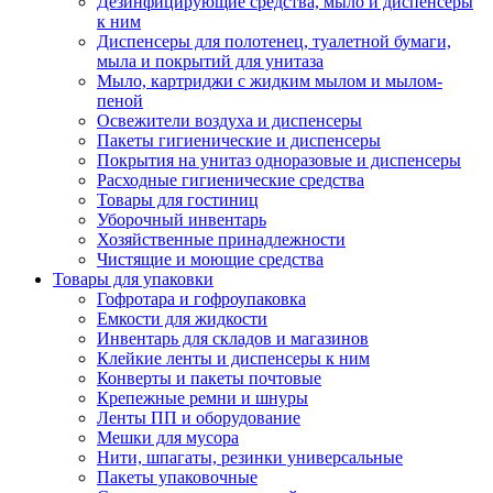
Дезинфицирующие средства, мыло и диспенсеры
к ним
Диспенсеры для полотенец, туалетной бумаги,
мыла и покрытий для унитаза
Мыло, картриджи с жидким мылом и мылом-
пеной
Освежители воздуха и диспенсеры
Пакеты гигиенические и диспенсеры
Покрытия на унитаз одноразовые и диспенсеры
Расходные гигиенические средства
Товары для гостиниц
Уборочный инвентарь
Хозяйственные принадлежности
Чистящие и моющие средства
Товары для упаковки
Гофротара и гофроупаковка
Емкости для жидкости
Инвентарь для складов и магазинов
Клейкие ленты и диспенсеры к ним
Конверты и пакеты почтовые
Крепежные ремни и шнуры
Ленты ПП и оборудование
Мешки для мусора
Нити, шпагаты, резинки универсальные
Пакеты упаковочные