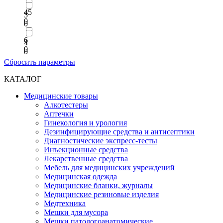
45
3
0
0
6
4
0
0
Сбросить параметры
КАТАЛОГ
Медицинские товары
Алкотестеры
Аптечки
Гинекология и урология
Дезинфицирующие средства и антисептики
Диагностические экспресс-тесты
Инъекционные средства
Лекарственные средства
Мебель для медицинских учреждений
Медицинская одежда
Медицинские бланки, журналы
Медицинские резиновые изделия
Медтехника
Мешки для мусора
Мешки патологоанатомические