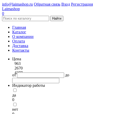
info@laimashop.ru
Обратная связь
Вход
Регистрация
Laimashop
0
Найти
Главная
Каталог
О компании
Оплата
Доставка
Контакты
Цена
963
2670
4377
от
до
Индикатор работы
да
0
нет
0