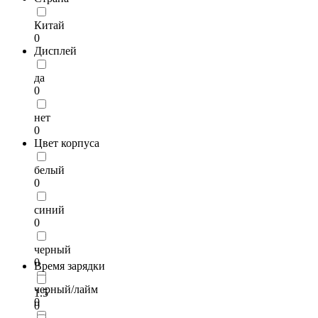
Китай
0
Дисплей
да
0
нет
0
Цвет корпуса
белый
0
синий
0
черный
0
Время зарядки
черный/лайм
1.5
0
0