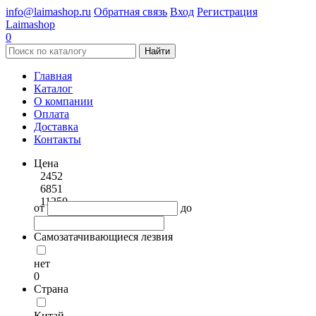
info@laimashop.ru
Обратная связь
Вход
Регистрация
Laimashop
0
Найти
Главная
Каталог
О компании
Оплата
Доставка
Контакты
Цена
2452
6851
11250
от
до
Самозатачивающиеся лезвия
нет
0
Страна
Китай