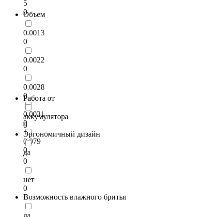
5
0
Объем
0.0013
0
0.0022
0
0.0028
0
Работа от
0.0031
аккумулятора
0
0
Эргономичный дизайн
0.079
0
да
0
нет
0
Возможность влажного бритья
да