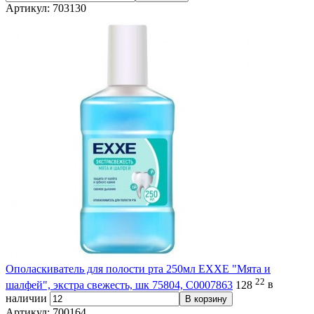
Артикул: 703130
Ополаскиватель для полости рта 250мл EXXE "Мята и
22
шалфей", экстра свежесть, шк 75804, С0007863
128
в
наличии
В корзину
Артикул: 700164