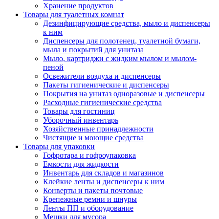
Хранение продуктов
Товары для туалетных комнат
Дезинфицирующие средства, мыло и диспенсеры
к ним
Диспенсеры для полотенец, туалетной бумаги,
мыла и покрытий для унитаза
Мыло, картриджи с жидким мылом и мылом-
пеной
Освежители воздуха и диспенсеры
Пакеты гигиенические и диспенсеры
Покрытия на унитаз одноразовые и диспенсеры
Расходные гигиенические средства
Товары для гостиниц
Уборочный инвентарь
Хозяйственные принадлежности
Чистящие и моющие средства
Товары для упаковки
Гофротара и гофроупаковка
Емкости для жидкости
Инвентарь для складов и магазинов
Клейкие ленты и диспенсеры к ним
Конверты и пакеты почтовые
Крепежные ремни и шнуры
Ленты ПП и оборудование
Мешки для мусора