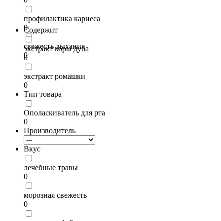
профилактика кариеса
0
Содержит
свежесть дыхания
экстракт коры дуба
0
0
экстракт ромашки
0
Тип товара
Ополаскиватель для рта
0
Производитель
Вкус
лечебные травы
0
морозная свежесть
0