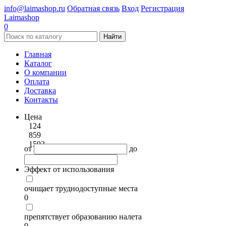
info@laimashop.ru
Обратная связь
Вход
Регистрация
Laimashop
0
Найти
Главная
Каталог
О компании
Оплата
Доставка
Контакты
Цена
124
859
1593
от
до
Эффект от использования
очищает труднодоступные места
0
препятствует образованию налета
0