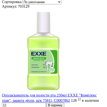
Сортировка
Артикул: 703129
Ополаскиватель для полости рта 250мл EXXE "Комплекс
22
трав", защита дёсен, ш/к 75811, С0007862
128
в наличии
В корзину