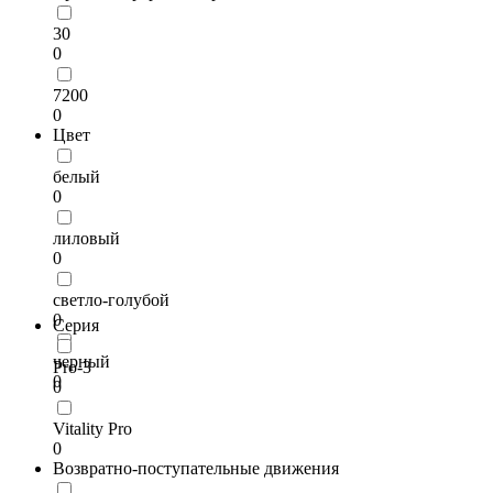
30
0
7200
0
Цвет
белый
0
лиловый
0
светло-голубой
0
Серия
черный
Pro-3
0
0
Vitality Pro
0
Возвратно-поступательные движения