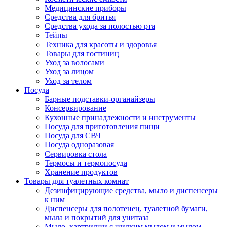
Медицинские приборы
Средства для бритья
Средства ухода за полостью рта
Тейпы
Техника для красоты и здоровья
Товары для гостиниц
Уход за волосами
Уход за лицом
Уход за телом
Посуда
Барные подставки-органайзеры
Консервирование
Кухонные принадлежности и инструменты
Посуда для приготовления пищи
Посуда для СВЧ
Посуда одноразовая
Сервировка стола
Термосы и термопосуда
Хранение продуктов
Товары для туалетных комнат
Дезинфицирующие средства, мыло и диспенсеры
к ним
Диспенсеры для полотенец, туалетной бумаги,
мыла и покрытий для унитаза
Мыло, картриджи с жидким мылом и мылом-