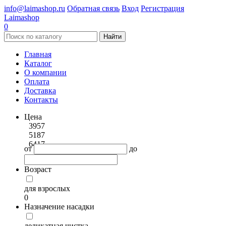
info@laimashop.ru
Обратная связь
Вход
Регистрация
Laimashop
0
Найти
Главная
Каталог
О компании
Оплата
Доставка
Контакты
Цена
3957
5187
6417
от
до
Возраст
для взрослых
0
Назначение насадки
деликатная чистка