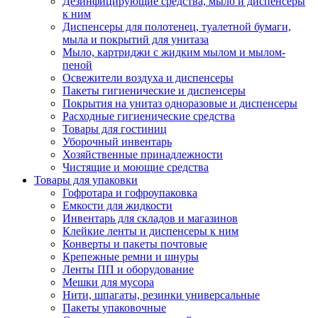
Дезинфицирующие средства, мыло и диспенсеры
к ним
Диспенсеры для полотенец, туалетной бумаги,
мыла и покрытий для унитаза
Мыло, картриджи с жидким мылом и мылом-
пеной
Освежители воздуха и диспенсеры
Пакеты гигиенические и диспенсеры
Покрытия на унитаз одноразовые и диспенсеры
Расходные гигиенические средства
Товары для гостиниц
Уборочный инвентарь
Хозяйственные принадлежности
Чистящие и моющие средства
Товары для упаковки
Гофротара и гофроупаковка
Емкости для жидкости
Инвентарь для складов и магазинов
Клейкие ленты и диспенсеры к ним
Конверты и пакеты почтовые
Крепежные ремни и шнуры
Ленты ПП и оборудование
Мешки для мусора
Нити, шпагаты, резинки универсальные
Пакеты упаковочные