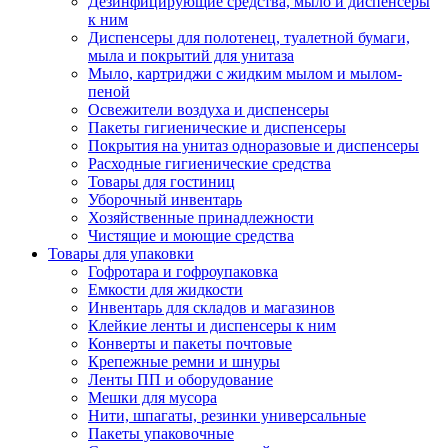
Дезинфицирующие средства, мыло и диспенсеры
к ним
Диспенсеры для полотенец, туалетной бумаги,
мыла и покрытий для унитаза
Мыло, картриджи с жидким мылом и мылом-
пеной
Освежители воздуха и диспенсеры
Пакеты гигиенические и диспенсеры
Покрытия на унитаз одноразовые и диспенсеры
Расходные гигиенические средства
Товары для гостиниц
Уборочный инвентарь
Хозяйственные принадлежности
Чистящие и моющие средства
Товары для упаковки
Гофротара и гофроупаковка
Емкости для жидкости
Инвентарь для складов и магазинов
Клейкие ленты и диспенсеры к ним
Конверты и пакеты почтовые
Крепежные ремни и шнуры
Ленты ПП и оборудование
Мешки для мусора
Нити, шпагаты, резинки универсальные
Пакеты упаковочные