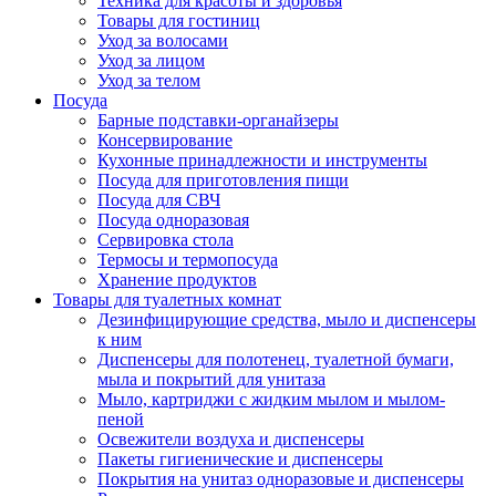
Техника для красоты и здоровья
Товары для гостиниц
Уход за волосами
Уход за лицом
Уход за телом
Посуда
Барные подставки-органайзеры
Консервирование
Кухонные принадлежности и инструменты
Посуда для приготовления пищи
Посуда для СВЧ
Посуда одноразовая
Сервировка стола
Термосы и термопосуда
Хранение продуктов
Товары для туалетных комнат
Дезинфицирующие средства, мыло и диспенсеры
к ним
Диспенсеры для полотенец, туалетной бумаги,
мыла и покрытий для унитаза
Мыло, картриджи с жидким мылом и мылом-
пеной
Освежители воздуха и диспенсеры
Пакеты гигиенические и диспенсеры
Покрытия на унитаз одноразовые и диспенсеры