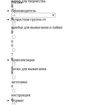
набор для творчества
Россия
0
0
Производитель
прибор для выжигания
0
Возрастная группа от
прибор для выжигания и пайки
3
0
0
6
0
7
0
Комплектация
8
доски для выжигания
0
0
заготовки
0
инструкция
0
Формат