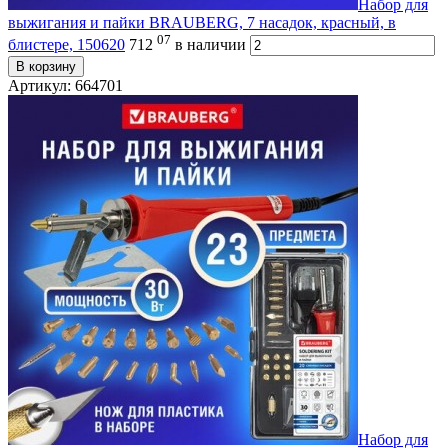
Набор для
выжигания и пайки BRAUBERG, 7 насадок, красный, в
07
блистере, 150620
712
в наличии
В корзину
Артикул: 664701
Набор для