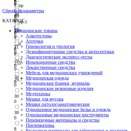
0
0
0
0
Узор
Сбросить параметры
0
27.5
20
20
0
0
КАТАЛОГ
0
Узор-1
0
28
200
Медицинские товары
6
0
0
Алкотестеры
0
Аптечки
280
Гинекология и урология
21
7
0
Дезинфицирующие средства и антисептики
0
0
Диагностические экспресс-тесты
29.7
Инъекционные средства
255
0
Лекарственные средства
0
Мебель для медицинских учреждений
30
Медицинская одежда
29.7
0
Медицинские бланки, журналы
0
Медицинские резиновые изделия
Медтехника
30
Мешки для мусора
0
Мешки патологоанатомические
Одноразовое медицинское белье и одежда
38
Одноразовые медицинские инструменты
0
Перевязочные материалы и средства
Презервативы
8
Расходные материалы для лаборатории и анализов