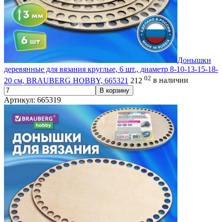
Донышки
деревянные для вязания круглые, 6 шт., диаметр 8-10-13-15-18-
02
20 см, BRAUBERG HOBBY, 665321
212
в наличии
В корзину
Артикул: 665319