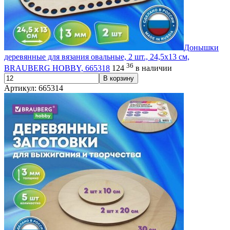
Донышки
деревянные для вязания овальные, 2 шт., 24,5х13 см,
36
BRAUBERG HOBBY, 665318
124
в наличии
В корзину
Артикул: 665314