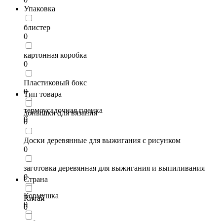
Упаковка
блистер
0
картонная коробка
0
Пластиковый бокс
0
Тип товара
термоусадочная пленка
донышки для вязания
0
0
Доски деревянные для выжигания с рисунком
0
заготовка деревянная для выжигания и выпиливания
0
Страна
Кормушка
Китай
0
0