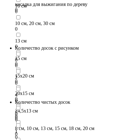
насадка для выжигания по дереву
10 см
0
0
10 см, 20 см, 30 см
0
13 см
0
Количество досок с рисунком
15 см
0
0
0
15х20 см
2
0
0
20х15 см
4
0
0
Количество чистых досок
24,5х13 см
5
0
0
0
0
8 см, 10 см, 13 см, 15 см, 18 см, 20 см
1
0
0