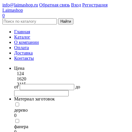
info@laimashop.ru
Обратная связь
Вход
Регистрация
Laimashop
0
Найти
Главная
Каталог
О компании
Оплата
Доставка
Контакты
Цена
124
1620
3115
от
до
Материал заготовок
дерево
0
фанера
0