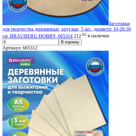
Заготовки
для творчества деревянные, круглые, 5 шт., диаметр: 10-20-30
82
см, BRAUBERG HOBBY, 665314
212
в наличии
В корзину
Артикул: 665312