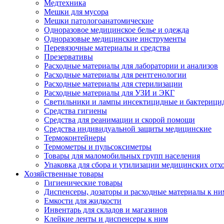
Медтехника
Мешки для мусора
Мешки патологоанатомические
Одноразовое медицинское белье и одежда
Одноразовые медицинские инструменты
Перевязочные материалы и средства
Презервативы
Расходные материалы для лаборатории и анализов
Расходные материалы для рентгенологии
Расходные материалы для стерилизации
Расходные материалы для УЗИ и ЭКГ
Светильники и лампы инсектицидные и бактерици
Средства гигиены
Средства для реанимации и скорой помощи
Средства индивидуальной защиты медицинские
Термоконтейнеры
Термометры и пульсоксиметры
Товары для маломобильных групп населения
Упаковка для сбора и утилизации медицинских отх
Хозяйственные товары
Гигиенические товары
Диспенсеры, дозаторы и расходные материалы к ни
Емкости для жидкости
Инвентарь для складов и магазинов
Клейкие ленты и диспенсеры к ним