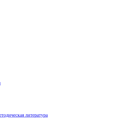
м
етодическая литература