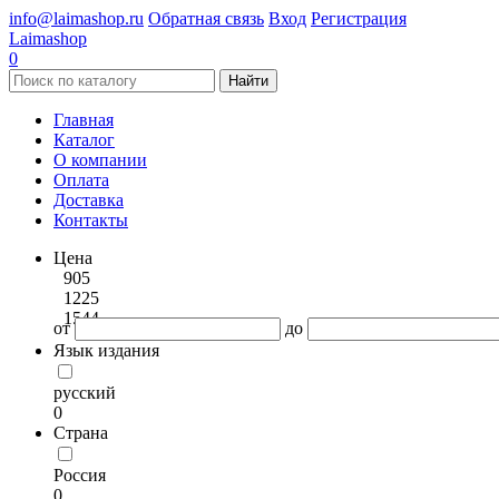
info@laimashop.ru
Обратная связь
Вход
Регистрация
Laimashop
0
Найти
Главная
Каталог
О компании
Оплата
Доставка
Контакты
Цена
905
1225
1544
от
до
Язык издания
русский
0
Страна
Россия
0