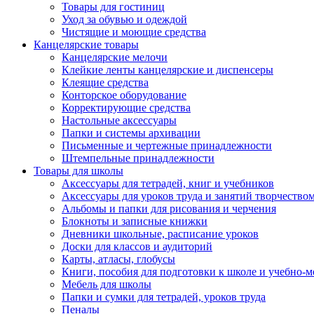
Товары для гостиниц
Уход за обувью и одеждой
Чистящие и моющие средства
Канцелярские товары
Канцелярские мелочи
Клейкие ленты канцелярские и диспенсеры
Клеящие средства
Конторское оборудование
Корректирующие средства
Настольные аксессуары
Папки и системы архивации
Письменные и чертежные принадлежности
Штемпельные принадлежности
Товары для школы
Аксессуары для тетрадей, книг и учебников
Аксессуары для уроков труда и занятий творчество
Альбомы и папки для рисования и черчения
Блокноты и записные книжки
Дневники школьные, расписание уроков
Доски для классов и аудиторий
Карты, атласы, глобусы
Книги, пособия для подготовки к школе и учебно-м
Мебель для школы
Папки и сумки для тетрадей, уроков труда
Пеналы