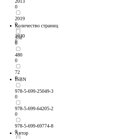
2013
0
2019
0
Количество страниц
2020
352
0
0
480
0
72
0
ISBN
978-5-699-25049-3
0
978-5-699-64205-2
0
978-5-699-69774-8
0
Автор