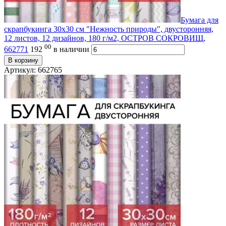
Бумага для
скрапбукинга 30х30 см "Нежность природы", двусторонняя,
12 листов, 12 дизайнов, 180 г/м2, ОСТРОВ СОКРОВИЩ,
00
662771
192
в наличии
В корзину
Артикул: 662765