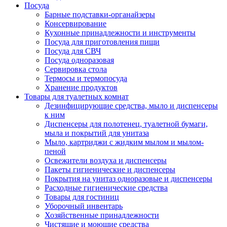
Посуда
Барные подставки-органайзеры
Консервирование
Кухонные принадлежности и инструменты
Посуда для приготовления пищи
Посуда для СВЧ
Посуда одноразовая
Сервировка стола
Термосы и термопосуда
Хранение продуктов
Товары для туалетных комнат
Дезинфицирующие средства, мыло и диспенсеры
к ним
Диспенсеры для полотенец, туалетной бумаги,
мыла и покрытий для унитаза
Мыло, картриджи с жидким мылом и мылом-
пеной
Освежители воздуха и диспенсеры
Пакеты гигиенические и диспенсеры
Покрытия на унитаз одноразовые и диспенсеры
Расходные гигиенические средства
Товары для гостиниц
Уборочный инвентарь
Хозяйственные принадлежности
Чистящие и моющие средства