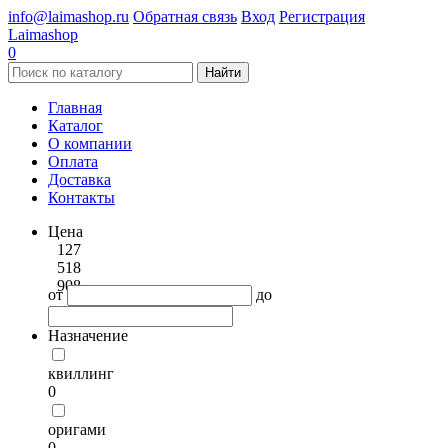
info@laimashop.ru
Обратная связь
Вход
Регистрация
Laimashop
0
Найти
Главная
Каталог
О компании
Оплата
Доставка
Контакты
Цена
127
518
908
от
до
Назначение
квиллинг
0
оригами
0