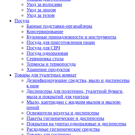
Уход за волосами
Уход за лицом
Уход за телом
Посуда
Барные подставки-органайзеры
Консервирование
Кухонные принадлежности и инструменты
Посуда для приготовления пищи
Посуда для СВЧ
Посуда одноразовая
Сервировка стола
Термосы и термопосуда
Хранение продуктов
Товары для туалетных комнат
Дезинфицирующие средства, мыло и диспенсеры
к ним
Диспенсеры для полотенец, туалетной бумаги,
мыла и покрытий для унитаза
Мыло, картриджи с жидким мылом и мылом-
пеной
Освежители воздуха и диспенсеры
Пакеты гигиенические и диспенсеры
Покрытия на унитаз одноразовые и диспенсеры
Расходные гигиенические средства
Товары для гостиниц