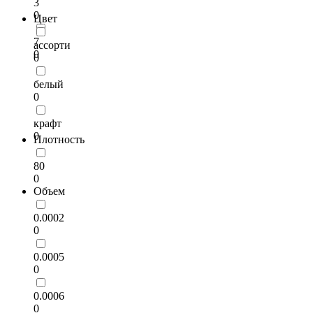
3
0
Цвет
7
ассорти
0
0
белый
0
крафт
0
Плотность
80
0
Объем
0.0002
0
0.0005
0
0.0006
0