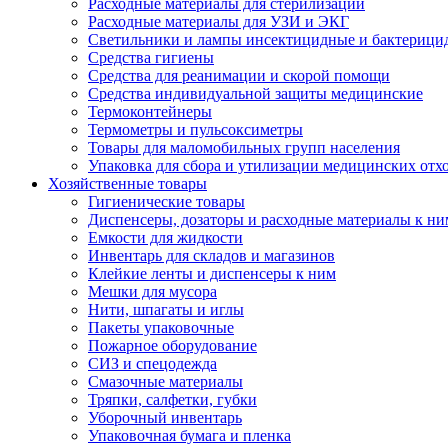
Расходные материалы для стерилизации
Расходные материалы для УЗИ и ЭКГ
Светильники и лампы инсектицидные и бактерици
Средства гигиены
Средства для реанимации и скорой помощи
Средства индивидуальной защиты медицинские
Термоконтейнеры
Термометры и пульсоксиметры
Товары для маломобильных групп населения
Упаковка для сбора и утилизации медицинских отх
Хозяйственные товары
Гигиенические товары
Диспенсеры, дозаторы и расходные материалы к ни
Емкости для жидкости
Инвентарь для складов и магазинов
Клейкие ленты и диспенсеры к ним
Мешки для мусора
Нити, шпагаты и иглы
Пакеты упаковочные
Пожарное оборудование
СИЗ и спецодежда
Смазочные материалы
Тряпки, салфетки, губки
Уборочный инвентарь
Упаковочная бумага и пленка