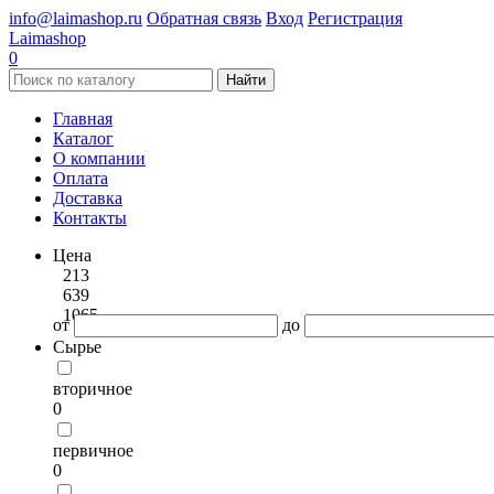
info@laimashop.ru
Обратная связь
Вход
Регистрация
Laimashop
0
Найти
Главная
Каталог
О компании
Оплата
Доставка
Контакты
Цена
213
639
1065
от
до
Сырье
вторичное
0
первичное
0