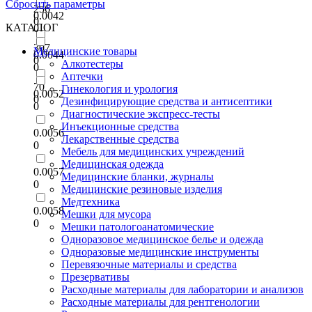
Сбросить параметры
256
0.0042
0
КАТАЛОГ
0
307
Медицинские товары
0.0044
0
Алкотестеры
0
Аптечки
70
Гинекология и урология
0.0052
0
Дезинфицирующие средства и антисептики
0
Диагностические экспресс-тесты
Инъекционные средства
0.0056
Лекарственные средства
0
Мебель для медицинских учреждений
Медицинская одежда
0.0057
Медицинские бланки, журналы
0
Медицинские резиновые изделия
Медтехника
0.0058
Мешки для мусора
0
Мешки патологоанатомические
Одноразовое медицинское белье и одежда
Одноразовые медицинские инструменты
Перевязочные материалы и средства
Презервативы
Расходные материалы для лаборатории и анализов
Расходные материалы для рентгенологии