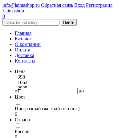
info@laimashop.ru
Обратная связь
Вход
Регистрация
Laimashop
0
Найти
Главная
Каталог
О компании
Оплата
Доставка
Контакты
Цена
398
1662
2925
от
до
Цвет
Прозрачный (желтый оттенок)
0
Страна
Россия
0