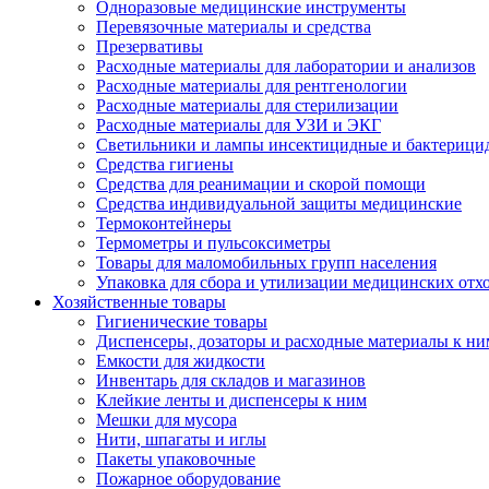
Одноразовые медицинские инструменты
Перевязочные материалы и средства
Презервативы
Расходные материалы для лаборатории и анализов
Расходные материалы для рентгенологии
Расходные материалы для стерилизации
Расходные материалы для УЗИ и ЭКГ
Светильники и лампы инсектицидные и бактерици
Средства гигиены
Средства для реанимации и скорой помощи
Средства индивидуальной защиты медицинские
Термоконтейнеры
Термометры и пульсоксиметры
Товары для маломобильных групп населения
Упаковка для сбора и утилизации медицинских отх
Хозяйственные товары
Гигиенические товары
Диспенсеры, дозаторы и расходные материалы к ни
Емкости для жидкости
Инвентарь для складов и магазинов
Клейкие ленты и диспенсеры к ним
Мешки для мусора
Нити, шпагаты и иглы
Пакеты упаковочные
Пожарное оборудование