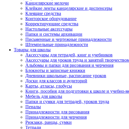
Канцелярские мелочи
Клейкие ленты канцелярские и диспенсеры
Клеящие средства
Конторское оборудование
Корректирующие средства
Настольные аксессуары
Папки и системы архивации
Письменные и чертежные принадлежности
Штемпельные принадлежности
Товары для школы
Аксессуары для тетрадей, книг и учебников
Аксессуары для уроков труда и занятий творчество
Альбомы и папки для рисования и черчения
Блокноты и записные книжки
Дневники школьные, расписание уроков
Доски для классов и аудиторий
Карты, атласы, глобусы
Книги, пособия для подготовки к школе и учебно-м
Мебель для школы
Папки и сумки для тетрадей, уроков труда
Пеналы
Принадлежности для рисования
Принадлежности для черчения
Рюкзаки, ранцы, сумки
Тетради