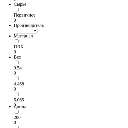
Сырье
Первичное
0
Производитель
Материал
ПВХ
0
Вес
0.54
0
4.468
0
5.065
0
Длина
200
0