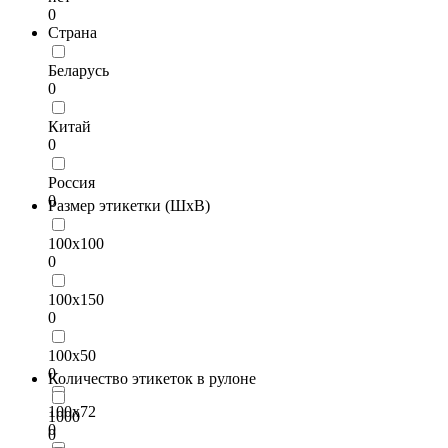
0
Страна
Беларусь
0
Китай
0
Россия
0
Размер этикетки (ШхВ)
100х100
0
100х150
0
100х50
0
Количество этикеток в рулоне
100х72
1000
0
0