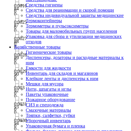
Средства гигиены
0.0016
84
Средства для реанимации и скорой помощи
0
0
Средства индивидуальной защиты медицинские
Термоконтейнеры
0.0025
87
Термометры и пульсоксиметры
0
0
Товары для маломобильных групп населения
Упаковка для сбора и утилизации медицинских
0.0027
88
отходов
0
0
Хозяйственные товары
Гигиенические товары
0.0028
Диспенсеры, дозаторы и расходные материалы к
89
0
ним
0
Емкости для жидкости
0.0029
Инвентарь для складов и магазинов
90
0
Клейкие ленты и диспенсеры к ним
0
Мешки для мусора
0.003
Нити, шпагаты и иглы
92
0
Пакеты упаковочные
0
Пожарное оборудование
0.0031
СИЗ и спецодежда
93
0
Смазочные материалы
0
Тряпки, салфетки, губки
0.0036
Уборочный инвентарь
94
0
Упаковочная бумага и пленка
0