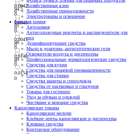
Фольга, бумага, пленка для пищевых продуктов
Хозяйственные клеи
0.0042
94.5
Хозяйственные принадлежности
0
0
Электротовары и освещение
Бытовая химия
0.0043
95
Автохимия
0
0
Антигололедные реагенты и распределители для
них
0.0045
96
Дезинфицирующие средства
0
0
Мыло и дозаторы, антисептические гели
Освежители воздуха и диспенсеры
0.0146
99
Профессиональные дерматологические средства
0
0
Средства для кухни
Средства для пищевой промышленности
0.0154
Средства для стирки
0
Средства защиты и спецодежда
Средства от насекомых и грызунов
Товары для гостиниц
Уход за обувью и одеждой
Чистящие и моющие средства
Канцелярские товары
Канцелярские мелочи
Клейкие ленты канцелярские и диспенсеры
Клеящие средства
Конторское оборудование