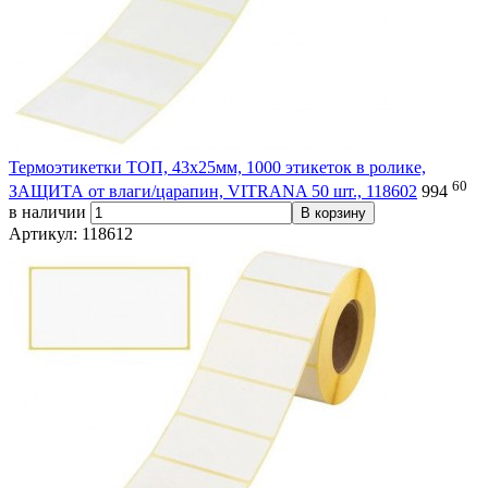
Термоэтикетки ТОП, 43х25мм, 1000 этикеток в ролике,
60
ЗАЩИТА от влаги/царапин, VITRANA 50 шт., 118602
994
в наличии
В корзину
Артикул: 118612