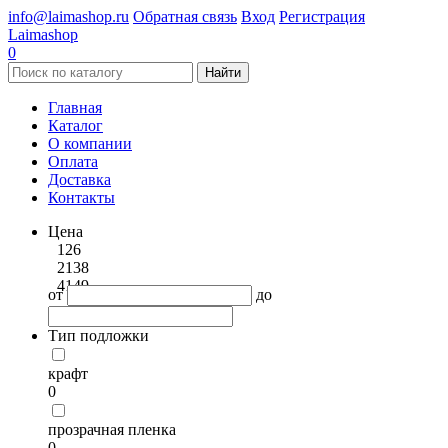
info@laimashop.ru
Обратная связь
Вход
Регистрация
Laimashop
0
Найти
Главная
Каталог
О компании
Оплата
Доставка
Контакты
Цена
126
2138
4149
от
до
Тип подложки
крафт
0
прозрачная пленка
0