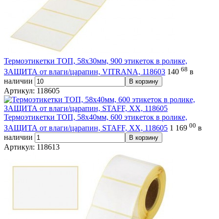
Термоэтикетки ТОП, 58х30мм, 900 этикеток в ролике,
68
ЗАЩИТА от влаги/царапин, VITRANA, 118603
140
в
наличии
В корзину
Артикул: 118605
Термоэтикетки ТОП, 58х40мм, 600 этикеток в ролике,
00
ЗАЩИТА от влаги/царапин, STAFF, ХХ, 118605
1 169
в
наличии
В корзину
Артикул: 118613