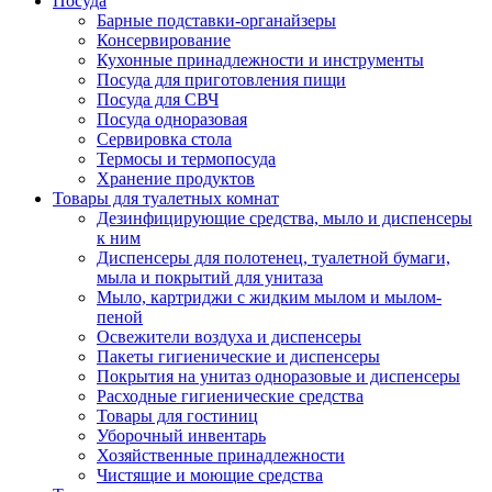
Посуда
Барные подставки-органайзеры
Консервирование
Кухонные принадлежности и инструменты
Посуда для приготовления пищи
Посуда для СВЧ
Посуда одноразовая
Сервировка стола
Термосы и термопосуда
Хранение продуктов
Товары для туалетных комнат
Дезинфицирующие средства, мыло и диспенсеры
к ним
Диспенсеры для полотенец, туалетной бумаги,
мыла и покрытий для унитаза
Мыло, картриджи с жидким мылом и мылом-
пеной
Освежители воздуха и диспенсеры
Пакеты гигиенические и диспенсеры
Покрытия на унитаз одноразовые и диспенсеры
Расходные гигиенические средства
Товары для гостиниц
Уборочный инвентарь
Хозяйственные принадлежности
Чистящие и моющие средства