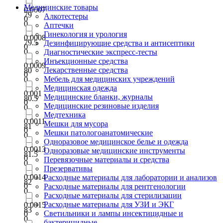
Медицинские товары
0.0007
79
Алкотестеры
0
0
Аптечки
Гинекология и урология
0.0008
79.5
Дезинфицирующие средства и антисептики
0
0
Диагностические экспресс-тесты
Инъекционные средства
0.0009
Лекарственные средства
80
0
Мебель для медицинских учреждений
0
Медицинская одежда
0.001
Медицинские бланки, журналы
80.5
0
Медицинские резиновые изделия
0
Медтехника
0.0011
Мешки для мусора
81
0
Мешки патологоанатомические
0
Одноразовое медицинское белье и одежда
0.0013
Одноразовые медицинские инструменты
81.5
0
Перевязочные материалы и средства
0
Презервативы
0.0014
Расходные материалы для лаборатории и анализов
82
0
Расходные материалы для рентгенологии
0
Расходные материалы для стерилизации
Расходные материалы для УЗИ и ЭКГ
0.0015
83
Светильники и лампы инсектицидные и
0
0
бактерицидные