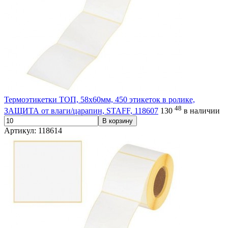
Термоэтикетки ТОП, 58х60мм, 450 этикеток в ролике,
48
ЗАЩИТА от влаги/царапин, STAFF, 118607
130
в наличии
В корзину
Артикул: 118614