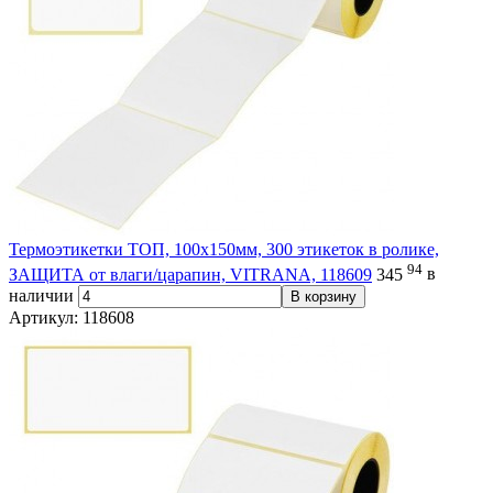
Термоэтикетки ТОП, 100х150мм, 300 этикеток в ролике,
94
ЗАЩИТА от влаги/царапин, VITRANA, 118609
345
в
наличии
В корзину
Артикул: 118608