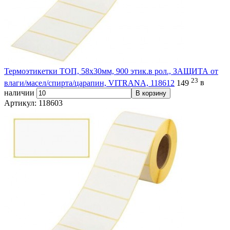
Термоэтикетки ТОП, 58х30мм, 900 этик.в рол., ЗАЩИТА от
23
влаги/масел/спирта/царапин, VITRANA, 118612
149
в
наличии
В корзину
Артикул: 118603