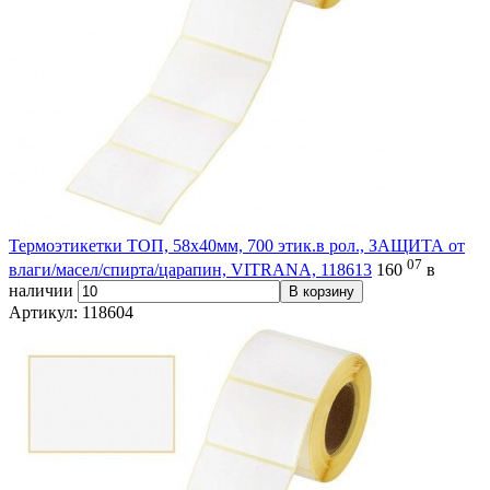
Термоэтикетки ТОП, 58х40мм, 700 этик.в рол., ЗАЩИТА от
07
влаги/масел/спирта/царапин, VITRANA, 118613
160
в
наличии
В корзину
Артикул: 118604