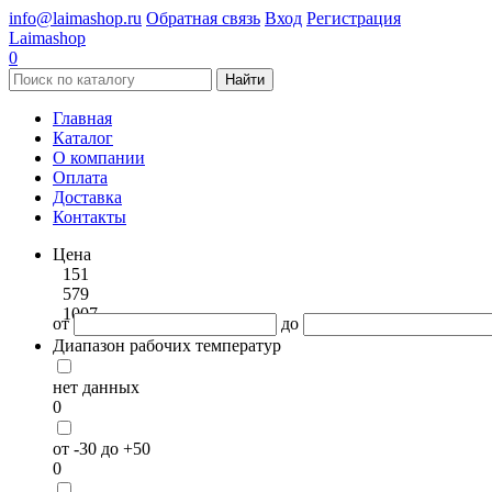
info@laimashop.ru
Обратная связь
Вход
Регистрация
Laimashop
0
Найти
Главная
Каталог
О компании
Оплата
Доставка
Контакты
Цена
151
579
1007
от
до
Диапазон рабочих температур
нет данных
0
от -30 до +50
0