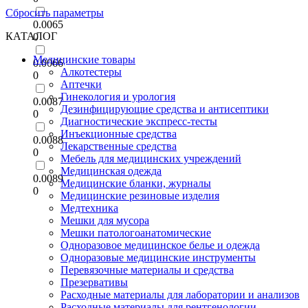
Сбросить параметры
0.0065
КАТАЛОГ
0
Медицинские товары
0.0066
Алкотестеры
0
Аптечки
Гинекология и урология
0.0087
Дезинфицирующие средства и антисептики
0
Диагностические экспресс-тесты
Инъекционные средства
0.0088
Лекарственные средства
0
Мебель для медицинских учреждений
Медицинская одежда
0.0089
Медицинские бланки, журналы
0
Медицинские резиновые изделия
Медтехника
Мешки для мусора
Мешки патологоанатомические
Одноразовое медицинское белье и одежда
Одноразовые медицинские инструменты
Перевязочные материалы и средства
Презервативы
Расходные материалы для лаборатории и анализов
Расходные материалы для рентгенологии