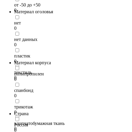
от -50 до +50
0
Материал оголовья
нет
0
нет данных
0
пластик
0
Материал корпуса
текстиль
полипропилен
0
0
спанбонд
0
трикотаж
0
Страна
хлопчатобумажная ткань
Россия
0
0