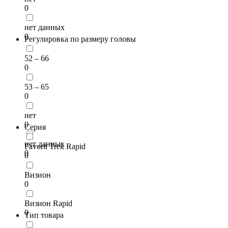
0
нет данных
0
Регулировка по размеру головы
52 – 66
0
53 – 65
0
нет
0
Серия
нет данных
Favorit Trek Rapid
0
0
Визион
0
Визион Rapid
0
Тип товара