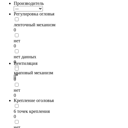
Производитель
Регулировка огловья
ленточный механизм
0
нет
0
нет данных
0
Вентиляция
храповый механизм
да
0
0
нет
0
Крепление оголовья
6 точек крепления
0
нет