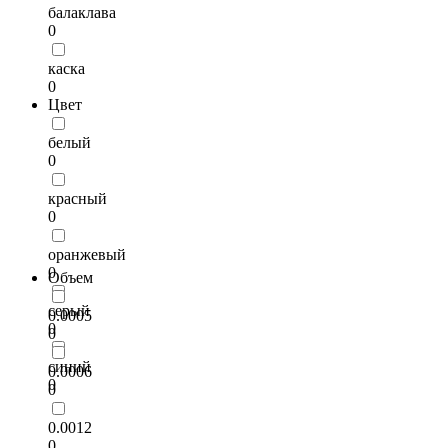
балаклава
0
каска
0
Цвет
белый
0
красный
0
оранжевый
0
Объем
серый
0.0005
0
0
синий
0.0006
0
0
0.0012
0