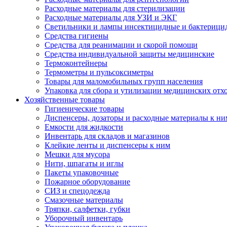
Расходные материалы для стерилизации
Расходные материалы для УЗИ и ЭКГ
Светильники и лампы инсектицидные и бактерици
Средства гигиены
Средства для реанимации и скорой помощи
Средства индивидуальной защиты медицинские
Термоконтейнеры
Термометры и пульсоксиметры
Товары для маломобильных групп населения
Упаковка для сбора и утилизации медицинских отх
Хозяйственные товары
Гигиенические товары
Диспенсеры, дозаторы и расходные материалы к ни
Емкости для жидкости
Инвентарь для складов и магазинов
Клейкие ленты и диспенсеры к ним
Мешки для мусора
Нити, шпагаты и иглы
Пакеты упаковочные
Пожарное оборудование
СИЗ и спецодежда
Смазочные материалы
Тряпки, салфетки, губки
Уборочный инвентарь