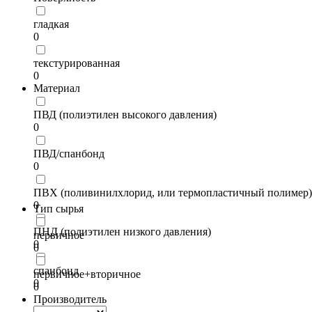
гладкая
0
текстурированная
0
Материал
ПВД (полиэтилен высокого давления)
0
ПВД/спанбонд
0
ПВХ (поливинилхлорид, или термопластичный полимер)
0
Тип сырья
ПНД (полиэтилен низкого давления)
первичное
0
0
спанбонд
первичное+вторичное
0
0
Производитель