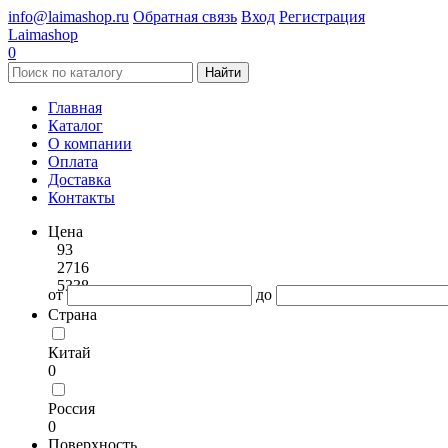
info@laimashop.ru
Обратная связь
Вход
Регистрация
Laimashop
0
Найти
Главная
Каталог
О компании
Оплата
Доставка
Контакты
Цена
93
2716
5338
от
до
Страна
Китай
0
Россия
0
Поверхность