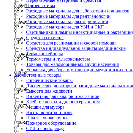
Перевязочные материалы и средства
8
Презервативы
0.0043
0
32
Расходные материалы для лаборатории и анализов
0
0
Расходные материалы для рентгенологии
9.3
Расходные материалы для стерилизации
0.0049
0
35
Расходные материалы для УЗИ и ЭКГ
0
0
Светильники и лампы инсектицидные и бактерици
Средства гигиены
0.005
40
Средства для реанимации и скорой помощи
0
0
Средства индивидуальной защиты медицинские
Термоконтейнеры
0.0054
42
Термометры и пульсоксиметры
0
0
Товары для маломобильных групп населения
Упаковка для сбора и утилизации медицинских отх
0.0055
Хозяйственные товары
46
0
Гигиенические товары
0
Диспенсеры, дозаторы и расходные материалы к ни
0.0058
Емкости для жидкости
50
0
Инвентарь для складов и магазинов
0
Клейкие ленты и диспенсеры к ним
0.0077
Мешки для мусора
52
0
Нити, шпагаты и иглы
0
Пакеты упаковочные
0.0084
Пожарное оборудование
54
0
СИЗ и спецодежда
0