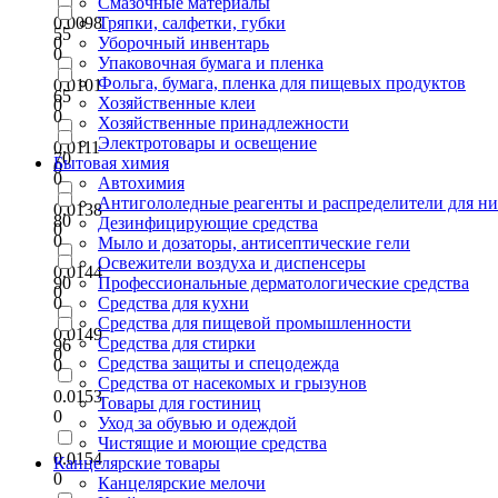
Смазочные материалы
0.0098
Тряпки, салфетки, губки
55
0
Уборочный инвентарь
0
Упаковочная бумага и пленка
Фольга, бумага, пленка для пищевых продуктов
0.0101
65
Хозяйственные клеи
0
0
Хозяйственные принадлежности
Электротовары и освещение
0.0111
70
Бытовая химия
0
0
Автохимия
Антигололедные реагенты и распределители для н
0.0138
80
Дезинфицирующие средства
0
0
Мыло и дозаторы, антисептические гели
Освежители воздуха и диспенсеры
0.0144
90
Профессиональные дерматологические средства
0
0
Средства для кухни
Средства для пищевой промышленности
0.0149
Средства для стирки
96
0
Средства защиты и спецодежда
0
Средства от насекомых и грызунов
0.0153
Товары для гостиниц
0
Уход за обувью и одеждой
Чистящие и моющие средства
0.0154
Канцелярские товары
0
Канцелярские мелочи