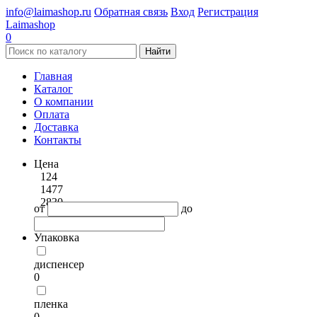
info@laimashop.ru
Обратная связь
Вход
Регистрация
Laimashop
0
Найти
Главная
Каталог
О компании
Оплата
Доставка
Контакты
Цена
124
1477
2830
от
до
Упаковка
диспенсер
0
пленка
0