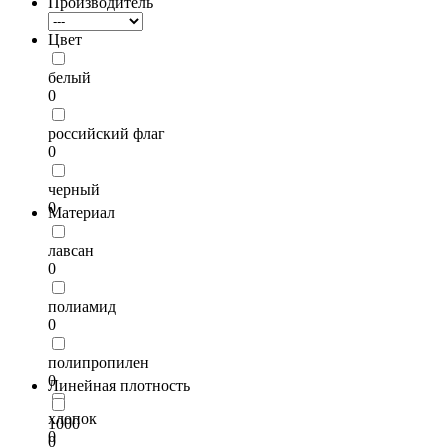
Производитель
Цвет
белый
0
российский флаг
0
черный
0
Материал
лавсан
0
полиамид
0
полипропилен
0
Линейная плотность
хлопок
1000
0
0