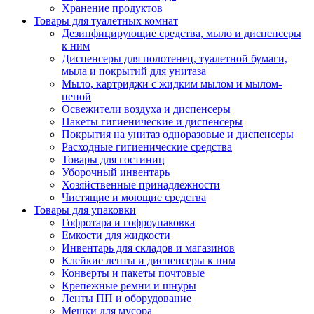
Хранение продуктов
Товары для туалетных комнат
Дезинфицирующие средства, мыло и диспенсеры
к ним
Диспенсеры для полотенец, туалетной бумаги,
мыла и покрытий для унитаза
Мыло, картриджи с жидким мылом и мылом-
пеной
Освежители воздуха и диспенсеры
Пакеты гигиенические и диспенсеры
Покрытия на унитаз одноразовые и диспенсеры
Расходные гигиенические средства
Товары для гостиниц
Уборочный инвентарь
Хозяйственные принадлежности
Чистящие и моющие средства
Товары для упаковки
Гофротара и гофроупаковка
Емкости для жидкости
Инвентарь для складов и магазинов
Клейкие ленты и диспенсеры к ним
Конверты и пакеты почтовые
Крепежные ремни и шнуры
Ленты ПП и оборудование
Мешки для мусора