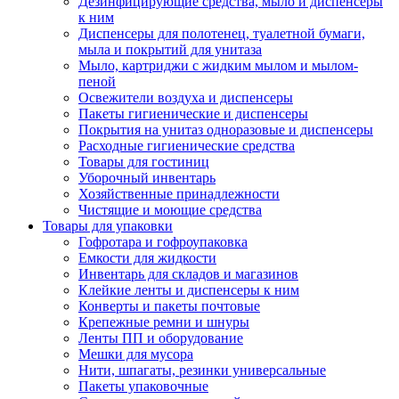
Дезинфицирующие средства, мыло и диспенсеры
к ним
Диспенсеры для полотенец, туалетной бумаги,
мыла и покрытий для унитаза
Мыло, картриджи с жидким мылом и мылом-
пеной
Освежители воздуха и диспенсеры
Пакеты гигиенические и диспенсеры
Покрытия на унитаз одноразовые и диспенсеры
Расходные гигиенические средства
Товары для гостиниц
Уборочный инвентарь
Хозяйственные принадлежности
Чистящие и моющие средства
Товары для упаковки
Гофротара и гофроупаковка
Емкости для жидкости
Инвентарь для складов и магазинов
Клейкие ленты и диспенсеры к ним
Конверты и пакеты почтовые
Крепежные ремни и шнуры
Ленты ПП и оборудование
Мешки для мусора
Нити, шпагаты, резинки универсальные
Пакеты упаковочные