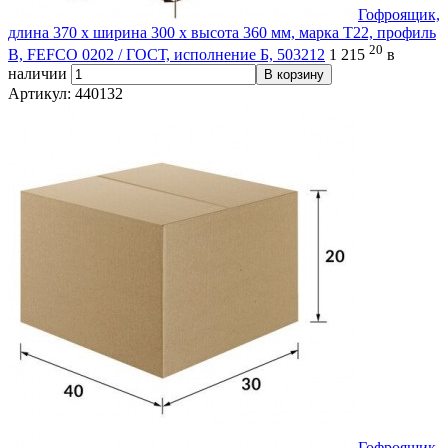
Гофроящик,
длина 370 х ширина 300 х высота 360 мм, марка Т22, профиль
20
В, FEFCO 0202 / ГОСТ, исполнение Б, 503212
1 215
в
наличии
В корзину
Артикул: 440132
Гофроящик,