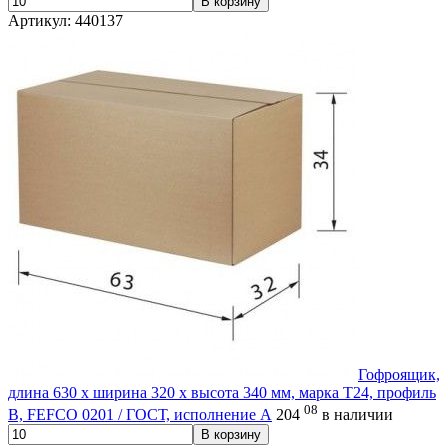
В корзину
Артикул: 440137
Гофроящик,
длина 630 х ширина 320 х высота 340 мм, марка Т24, профиль
08
В, FEFCO 0201 / ГОСТ, исполнение А
204
в наличии
В корзину