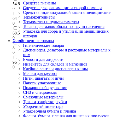
Средства гигиены
54.8
Средства для реанимации и скорой помощи
0
Средства индивидуальной защиты медицинские
Термоконтейнеры
64
Термометры и пульсоксиметры
0
Товары для маломобильных групп населения
Упаковка для сбора и утилизации медицинских
68.5
отходов
0
Хозяйственные товары
Гигиенические товары
8
Диспенсеры, дозаторы и расходные материалы к
0
ним
Емкости для жидкости
96
Инвентарь для складов и магазинов
0
Клейкие ленты и диспенсеры к ним
Мешки для мусора
Нити, шпагаты и иглы
Пакеты упаковочные
Пожарное оборудование
СИЗ и спецодежда
Смазочные материалы
Тряпки, салфетки, губки
Уборочный инвентарь
Упаковочная бумага и пленка
Фольга, бумага, пленка для пищевых продуктов