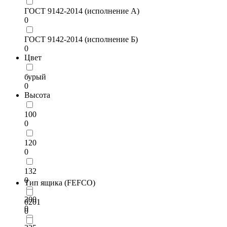
ГОСТ 9142-2014 (исполнение А)
0
ГОСТ 9142-2014 (исполнение Б)
0
Цвет
бурый
0
Высота
100
0
120
0
132
0
Тип ящика (FEFCO)
200
0201
0
0