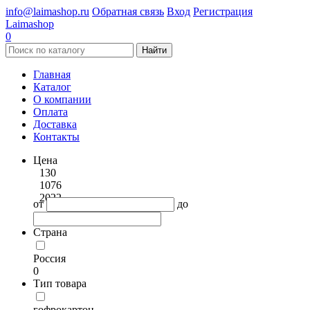
info@laimashop.ru
Обратная связь
Вход
Регистрация
Laimashop
0
Найти
Главная
Каталог
О компании
Оплата
Доставка
Контакты
Цена
130
1076
2022
от
до
Страна
Россия
0
Тип товара
гофрокартон