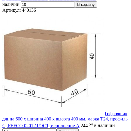
наличии
В корзину
Артикул: 440136
Гофроящик,
длина 600 х ширина 400 х высота 400 мм, марка Т24, профиль
54
С, FEFCO 0201 / ГОСТ, исполнение А
244
в наличии