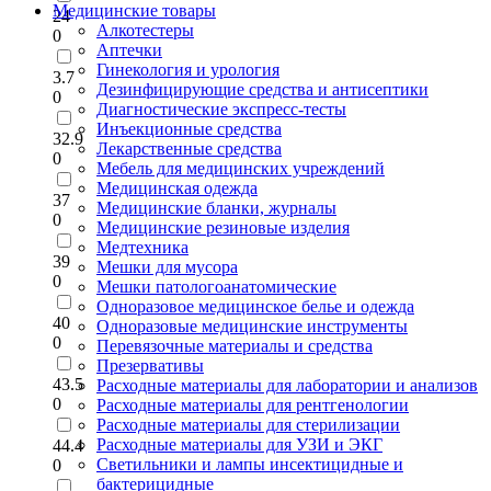
Медицинские товары
24
Алкотестеры
0
Аптечки
Гинекология и урология
3.7
Дезинфицирующие средства и антисептики
0
Диагностические экспресс-тесты
Инъекционные средства
32.9
Лекарственные средства
0
Мебель для медицинских учреждений
Медицинская одежда
37
Медицинские бланки, журналы
0
Медицинские резиновые изделия
Медтехника
39
Мешки для мусора
0
Мешки патологоанатомические
Одноразовое медицинское белье и одежда
40
Одноразовые медицинские инструменты
0
Перевязочные материалы и средства
Презервативы
43.5
Расходные материалы для лаборатории и анализов
0
Расходные материалы для рентгенологии
Расходные материалы для стерилизации
Расходные материалы для УЗИ и ЭКГ
44.4
Светильники и лампы инсектицидные и
0
бактерицидные