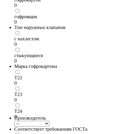
0
гофроящик
0
Тип наружных клапанов
с нахлестом
0
стыкующиеся
0
Марка гофрокартона
Т22
0
Т23
0
Т24
0
Производитель
Соответствует требованиям ГОСТа