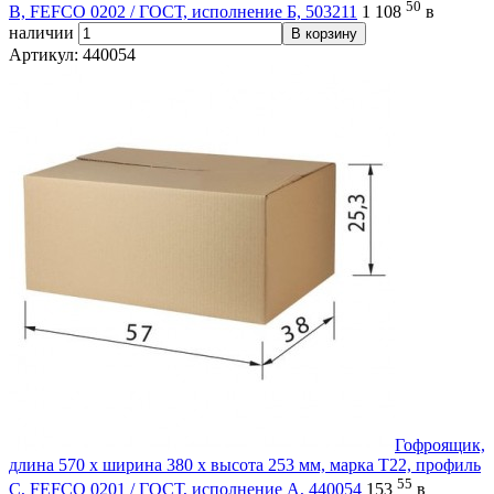
50
В, FEFCO 0202 / ГОСТ, исполнение Б, 503211
1 108
в
наличии
В корзину
Артикул: 440054
Гофроящик,
длина 570 х ширина 380 х высота 253 мм, марка Т22, профиль
55
С, FEFCO 0201 / ГОСТ, исполнение А, 440054
153
в