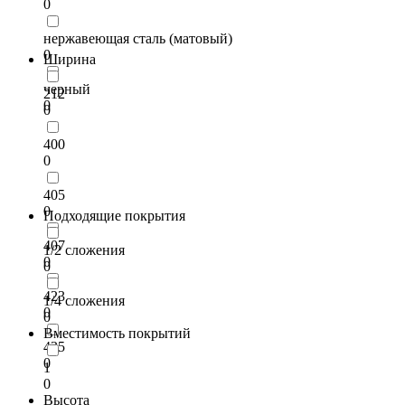
0
нержавеющая сталь (матовый)
0
Ширина
черный
212
0
0
400
0
405
0
Подходящие покрытия
407
1/2 сложения
0
0
423
1/4 сложения
0
0
Вместимость покрытий
435
0
1
0
Высота