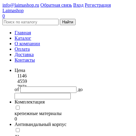
info@laimashop.ru
Обратная связь
Вход
Регистрация
Laimashop
0
Найти
Главная
Каталог
О компании
Оплата
Доставка
Контакты
Цена
1146
4559
7971
от
до
Комплектация
крепежные материалы
0
Антивандальный корпус
да