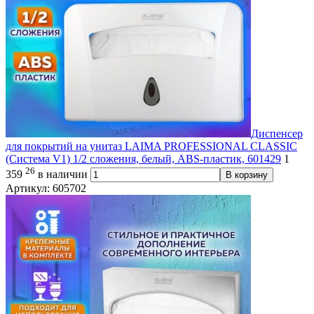
Диспенсер
для покрытий на унитаз LAIMA PROFESSIONAL CLASSIC
(Система V1) 1/2 сложения, белый, ABS-пластик, 601429
1
26
359
в наличии
В корзину
Артикул: 605702