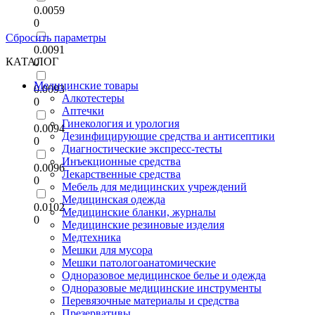
0.0059
0
Сбросить параметры
0.0091
КАТАЛОГ
0
Медицинские товары
0.0093
Алкотестеры
0
Аптечки
Гинекология и урология
0.0094
Дезинфицирующие средства и антисептики
0
Диагностические экспресс-тесты
Инъекционные средства
0.0096
Лекарственные средства
0
Мебель для медицинских учреждений
Медицинская одежда
0.0102
Медицинские бланки, журналы
0
Медицинские резиновые изделия
Медтехника
Мешки для мусора
Мешки патологоанатомические
Одноразовое медицинское белье и одежда
Одноразовые медицинские инструменты
Перевязочные материалы и средства
Презервативы