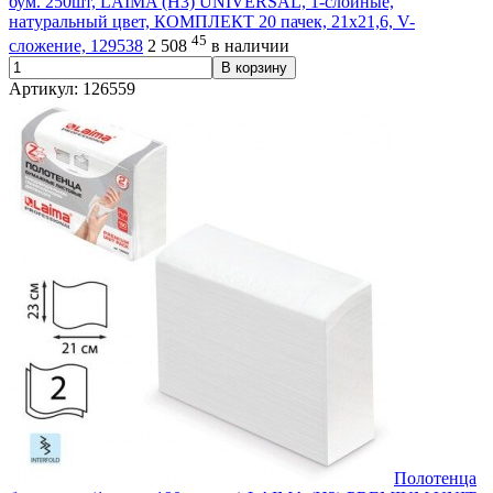
бум. 250шт, LAIMA (H3) UNIVERSAL, 1-слойные,
натуральный цвет, КОМПЛЕКТ 20 пачек, 21х21,6, V-
45
сложение, 129538
2 508
в наличии
В корзину
Артикул: 126559
Полотенца