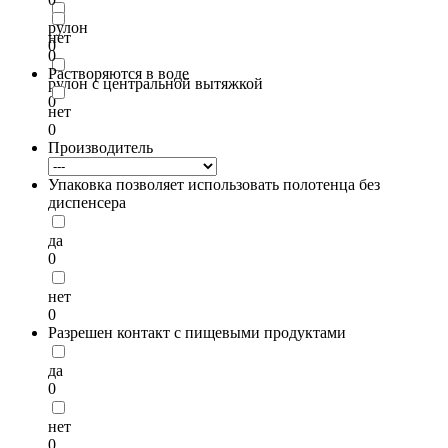
рулон
нет
0
0
Растворяются в воде
рулон с центральной вытяжкой
0
нет
0
Производитель
Упаковка позволяет использовать полотенца без
диспенсера
да
0
нет
0
Разрешен контакт с пищевыми продуктами
да
0
нет
0