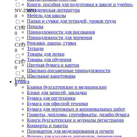
Книги, пособия для подготовки к школе и учебно-
методическая литература
NV-250N1
Мебель для школы
0
Папки и сумки для тетрадей, уроков труда
Пеналы
С192
Принадлежности для рисования
0
Принадлежности для черчения
Рюкзаки, ранцы, сумки
С193
Тетради
0
Товары для лепки
Товары для обучения
С197
Цветная бумага и картон
0
Школьно-письменные принадлежности
Школьные канцтовары
С222
Бумага
0
Бланки бухгалтерские и медицинские
Блоки для записей, закладки
Бумага для оргтехники
Бумага для офисной техники
Бумага для чертежных и копировальных работ
Грамоты, дипломы, сертификаты, дизайн-бумага
Книги бухгалтерские и журналы регистрации
Конверты и пакеты
Пенокартон для моделирования и печати
Рулоны для кассовых аппаратов, терминалов,