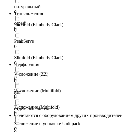
натуральный
0
Тип сложения
серый
Interfold (Kimberly Clark)
0
0
PeakServe
0
Slimfold (Kimberly Clark)
0
Перфорация
V-сложение (ZZ)
да
0
0
W-сложение (Multifold)
нет
0
0
Z-сложение (Multifold)
отдельные листы
0
0
Сочетаются с оборудованием других производителей
Z-сложение в упаковке Unit pack
да
0
0