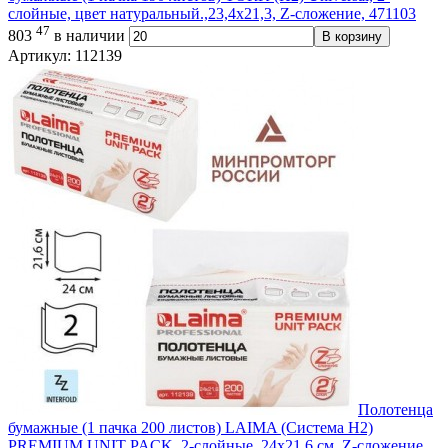
слойные, цвет натуральный.,23,4х21,3, Z-сложение, 471103
47
803
в наличии
В корзину
Артикул: 112139
Полотенца
бумажные (1 пачка 200 листов) LAIMA (Система H2)
PREMIUM UNIT PACK, 2-слойные, 24х21,6 см, Z-сложение,