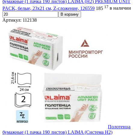
бумажные (1 пачка 190 листов) LAIMA (H2) PREMIUM UNIT
17
PACK, белые, 23х21 см, Z-сложение, 126559
185
в наличии
В корзину
Артикул: 112138
Полотенца
бумажные (1 пачка 190 листов) LAIMA (Система H2)