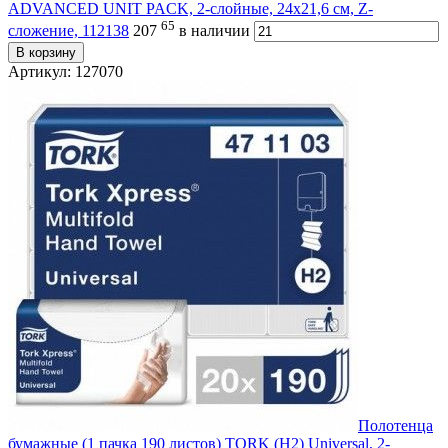
ADVANCED UNIT PACK, 2-слойные, 24х21,6 см, Z-
65
сложение, 112138
207
в наличии
В корзину
Артикул: 127070
Полотенца
бумажные (1 пачка 190 листов) TORK (H2) Universal, 2-