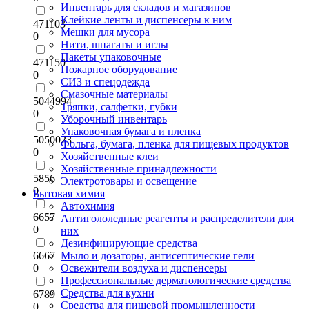
Инвентарь для складов и магазинов
Клейкие ленты и диспенсеры к ним
471103
Мешки для мусора
0
Нити, шпагаты и иглы
Пакеты упаковочные
471150
Пожарное оборудование
0
СИЗ и спецодежда
Смазочные материалы
5044994
Тряпки, салфетки, губки
0
Уборочный инвентарь
Упаковочная бумага и пленка
5050023
Фольга, бумага, пленка для пищевых продуктов
0
Хозяйственные клеи
Хозяйственные принадлежности
5856
Электротовары и освещение
0
Бытовая химия
Автохимия
6657
Антигололедные реагенты и распределители для
0
них
Дезинфицирующие средства
6667
Мыло и дозаторы, антисептические гели
0
Освежители воздуха и диспенсеры
Профессиональные дерматологические средства
Средства для кухни
6789
Средства для пищевой промышленности
0