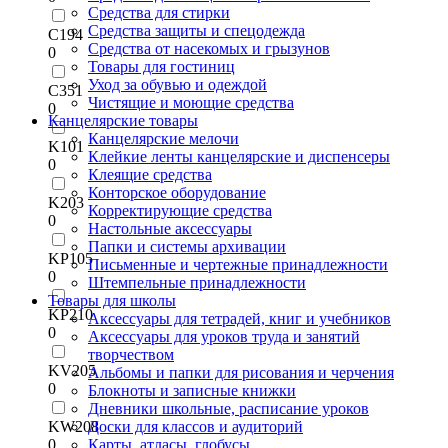
Средства для стирки
Средства защиты и спецодежда
C194
Средства от насекомых и грызунов
0
Товары для гостиниц
Уход за обувью и одеждой
C351
Чистящие и моющие средства
0
Канцелярские товары
Канцелярские мелочи
K101
Клейкие ленты канцелярские и диспенсеры
0
Клеящие средства
Конторское оборудование
K203
Корректирующие средства
0
Настольные аксессуары
Папки и системы архивации
KP105
Письменные и чертежные принадлежности
0
Штемпельные принадлежности
Товары для школы
KP210
Аксессуары для тетрадей, книг и учебников
0
Аксессуары для уроков труда и занятий
творчеством
KV205
Альбомы и папки для рисования и черчения
0
Блокноты и записные книжки
Дневники школьные, расписание уроков
KW208
Доски для классов и аудиторий
0
Карты, атласы, глобусы