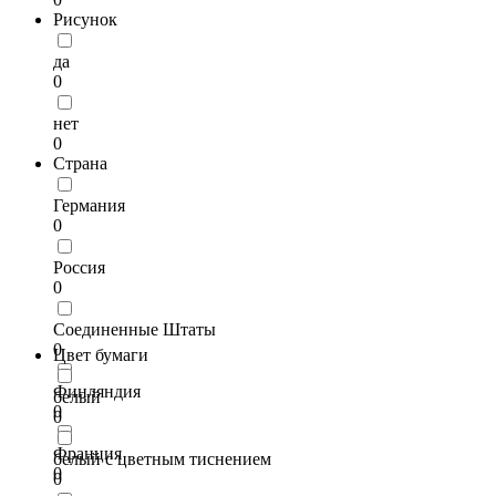
Рисунок
да
0
нет
0
Страна
Германия
0
Россия
0
Соединенные Штаты
0
Цвет бумаги
Финляндия
белый
0
0
Франция
белый с цветным тиснением
0
0