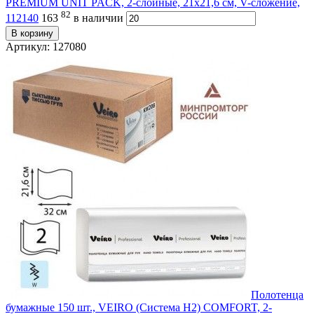
PREMIUM UNIT PACK, 2-слойные, 21х21,6 см, V-сложение,
82
112140
163
в наличии
В корзину
Артикул: 127080
Полотенца
бумажные 150 шт., VEIRO (Система H2) COMFORT, 2-