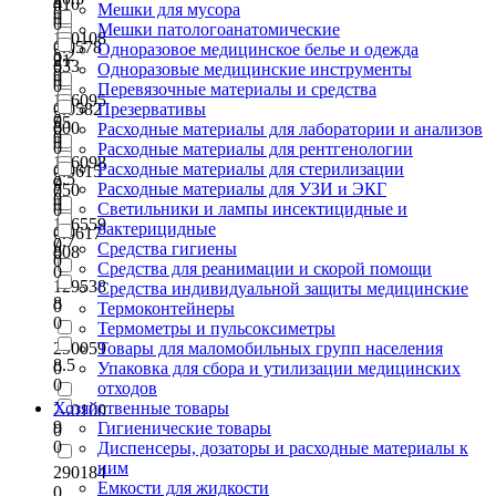
410
0
Мешки для мусора
0
0
0
Мешки патологоанатомические
120108
0.0578
Одноразовое медицинское белье и одежда
5.2
0
21
533
0
Одноразовые медицинские инструменты
0
0
0
Перевязочные материалы и средства
126095
0.0582
Презервативы
7
0
55
600
0
Расходные материалы для лаборатории и анализов
0
0
0
Расходные материалы для рентгенологии
126098
Расходные материалы для стерилизации
0.0615
7.5
0
9
Расходные материалы для УЗИ и ЭКГ
750
0
0
0
Светильники и лампы инсектицидные и
0
126559
бактерицидные
0.0617
7.7
0
Средства гигиены
808
0
0
Средства для реанимации и скорой помощи
0
129538
Средства индивидуальной защиты медицинские
8
0
Термоконтейнеры
0
Термометры и пульсоксиметры
290059
Товары для маломобильных групп населения
8.5
0
Упаковка для сбора и утилизации медицинских
0
отходов
Хозяйственные товары
290100
9
Гигиенические товары
0
0
Диспенсеры, дозаторы и расходные материалы к
ним
290184
Емкости для жидкости
0