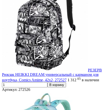
хэштег
0
цветочный
0
Экзотика
0
этника
0
РЕЗЕРВ
Рюкзак HEIKKI DREAM универсальный с карманом для
05
ноутбука, Comics Amime, 42х2, 272527
1 312
в наличии
В корзину
Артикул: 272526