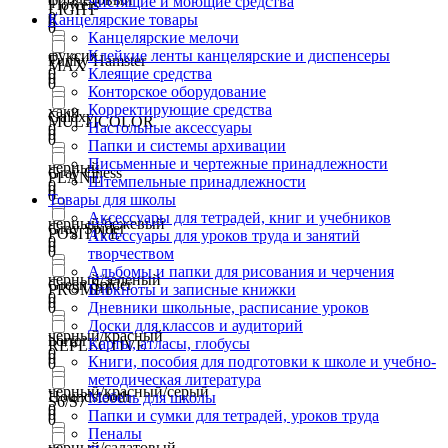
Чистящие и моющие средства
Flowers
LIGHT
0
Канцелярские товары
0
0
Канцелярские мелочи
фуксия
Клейкие ленты канцелярские и диспенсеры
Funny Hamster
MAX
0
Клеящие средства
0
0
Конторское оборудование
Корректирующие средства
хаки
Galaxy
MULTICOLOR
Настольные аксессуары
0
0
0
Папки и системы архивации
Письменные и чертежные принадлежности
черный
Gray Chess
PLANE
Штемпельные принадлежности
0
0
0
Товары для школы
Аксессуары для тетрадей, книг и учебников
черный/бежевый
Gray Spider
POSITIVE
Аксессуары для уроков труда и занятий
0
0
0
творчеством
Альбомы и папки для рисования и черчения
черный/зеленый
Green Spider
PROMPT
Блокноты и записные книжки
0
0
0
Дневники школьные, расписание уроков
Доски для классов и аудиторий
черный/красный
horror
Карты, атласы, глобусы
REFLECTIVE
0
0
Книги, пособия для подготовки к школе и учебно-
0
методическая литература
черный/красный/серый
Houndstooth
Мебель для школы
S6/S7
0
0
Папки и сумки для тетрадей, уроков труда
0
Пеналы
черный/салатовый