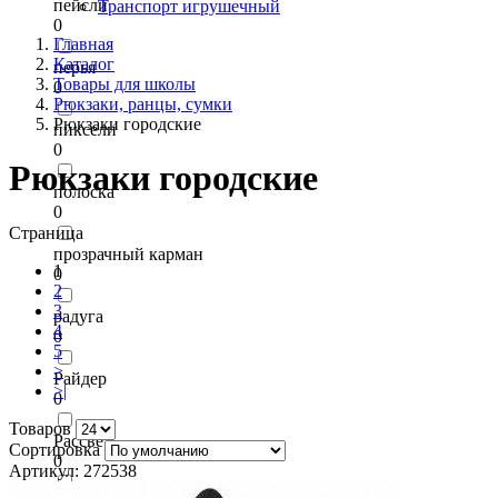
пейсли
Транспорт игрушечный
0
Главная
Каталог
перья
Товары для школы
0
Рюкзаки, ранцы, сумки
Рюкзаки городские
пиксели
0
Рюкзаки городские
полоска
0
Страница
прозрачный карман
1
0
2
3
радуга
4
0
5
>
Райдер
>|
0
Товаров
Рассвет
Сортировка
0
Артикул: 272538