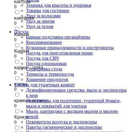
кактусы
Техника для красоты и здоровья
0
Товары для гостиниц
Уход за волосами
камуфляж
Уход за лицом
0
Уход за телом
Посуда
Каньон
Барные подставки-органайзеры
0
Консервирование
Кухонные принадлежности и инструменты
Карбон
Посуда для приготовления пищи
0
Посуда для СВЧ
Посуда одноразовая
карман - сетка
Сервировка стола
0
Термосы и термопосуда
Хранение продуктов
клетка
Товары для туалетных комнат
0
Дезинфицирующие средства, мыло и диспенсеры
к ним
красные вставки
Диспенсеры для полотенец, туалетной бумаги,
0
мыла и покрытий для унитаза
Мыло, картриджи с жидким мылом и мылом-
пеной
Крокус
Освежители воздуха и диспенсеры
0
Пакеты гигиенические и диспенсеры