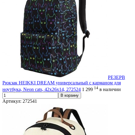
РЕЗЕРВ
Рюкзак HEIKKI DREAM универсальный с карманом для
14
ноутбука, Neon cats, 42х26х14, 272524
1 299
в наличии
В корзину
Артикул: 272541