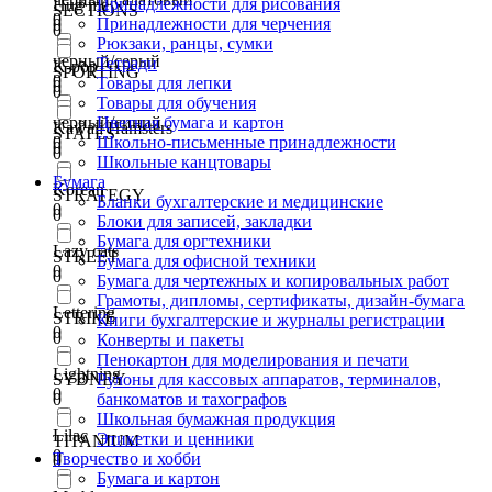
Принадлежности для рисования
Hug me
SECTIONS
0
Принадлежности для черчения
0
0
Рюкзаки, ранцы, сумки
черный/серый
Тетради
K-pop
SPORTING
0
Товары для лепки
0
0
Товары для обучения
черный/синий
Цветная бумага и картон
Kawaii Hamsters
STATES
0
Школьно-письменные принадлежности
0
0
Школьные канцтовары
Бумага
Korean
STRATEGY
Бланки бухгалтерские и медицинские
0
0
Блоки для записей, закладки
Бумага для оргтехники
Lazy cats
STREET
Бумага для офисной техники
0
0
Бумага для чертежных и копировальных работ
Грамоты, дипломы, сертификаты, дизайн-бумага
Lettering
STRIKE
Книги бухгалтерские и журналы регистрации
0
0
Конверты и пакеты
Пенокартон для моделирования и печати
Lightning
SYDNEY
Рулоны для кассовых аппаратов, терминалов,
0
0
банкоматов и тахографов
Школьная бумажная продукция
Lilac
Этикетки и ценники
TITANIUM
0
Творчество и хобби
0
Бумага и картон