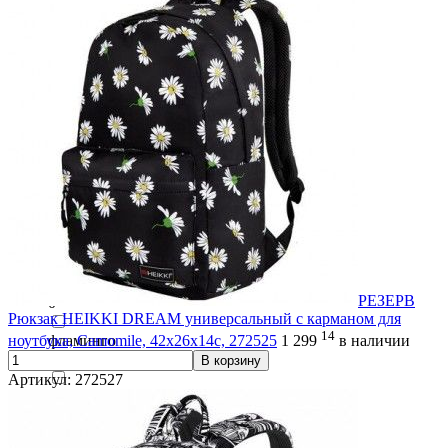
Совы
0
Старлайт
0
Стимул
0
тай-дай
0
туканы
0
Туман
РЕЗЕРВ
0
Рюкзак HEIKKI DREAM универсальный с карманом для
14
ноутбука, Camomile, 42х26х14с, 272525
1 299
в наличии
фламинго
0
В корзину
Артикул: 272527
Хартз
0