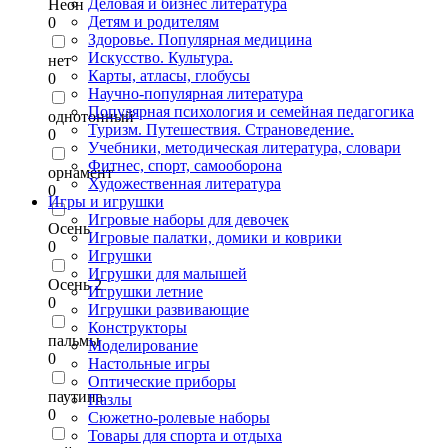
Деловая и бизнес литература
Неон
Детям и родителям
0
Здоровье. Популярная медицина
Искусство. Культура.
нет
Карты, атласы, глобусы
0
Научно-популярная литература
Популярная психология и семейная педагогика
однотонный
Туризм. Путешествия. Страноведение.
0
Учебники, методическая литература, словари
Фитнес, спорт, самооборона
орнамент
Художественная литература
0
Игры и игрушки
Игровые наборы для девочек
Осень
Игровые палатки, домики и коврики
0
Игрушки
Игрушки для малышей
Осень 2
Игрушки летние
0
Игрушки развивающие
Конструкторы
пальмы
Моделирование
0
Настольные игры
Оптические приборы
паутина
Пазлы
0
Сюжетно-ролевые наборы
Товары для спорта и отдыха