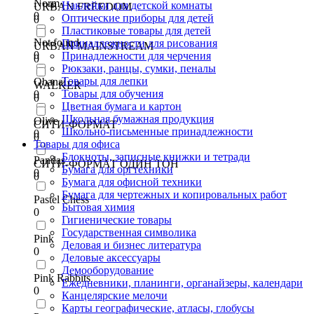
Norm
Наклейки для детской комнаты
URBAN FREEDOM
0
Оптические приборы для детей
0
Пластиковые товары для детей
Not found
Принадлежности для рисования
URBAN MAINSTREAM
0
Принадлежности для черчения
0
Рюкзаки, ранцы, сумки, пеналы
Товары для лепки
Obanai
WALKER
Товары для обучения
0
0
Цветная бумага и картон
Школьная бумажная продукция
Olive
СИТИ-ФОРМАТ
Школьно-письменные принадлежности
0
0
Товары для офиса
Блокноты, записные книжки и тетради
Pandas
СИТИ-ФОРМАТ ОДИН ТОН
Бумага для оргтехники
0
0
Бумага для офисной техники
Бумага для чертежных и копировальных работ
Pastel Chess
Бытовая химия
0
Гигиенические товары
Государственная символика
Pink
Деловая и бизнес литература
0
Деловые аксессуары
Демооборудование
Pink Rabbits
Ежедневники, планинги, органайзеры, календари
0
Канцелярские мелочи
Карты географические, атласы, глобусы