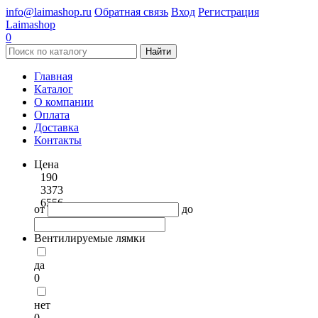
info@laimashop.ru
Обратная связь
Вход
Регистрация
Laimashop
0
Найти
Главная
Каталог
О компании
Оплата
Доставка
Контакты
Цена
190
3373
6556
от
до
Вентилируемые лямки
да
0
нет
0