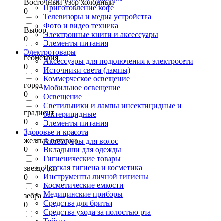
Восточный узор холодный
Приготовление кофе
0
Телевизоры и медиа устройства
Фото и видео техника
Выбор
Электронные книги и аксессуары
0
Элементы питания
Электротовары
геометрия
Аксессуары для подключения к электросети
0
Источники света (лампы)
Коммерческое освещение
город
Мобильное освещение
0
Освещение
Светильники и лампы инсектицидные и
градиент
бактерицидные
0
Элементы питания
Здоровье и красота
желтые вставки
Аксессуары для волос
0
Вкладыши для одежды
Гигиенические товары
Детская гигиена и косметика
звездочки
Инструменты личной гигиены
0
Косметические емкости
Медицинские приборы
зебра
Средства для бритья
0
Средства ухода за полостью рта
Тейпы