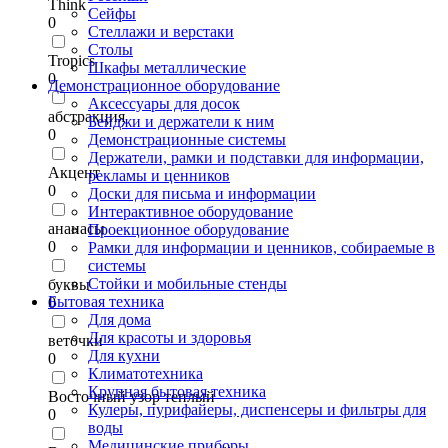
Think
Сейфы
0
Стеллажи и верстаки
Столы
Tropics
Шкафы металлические
0
Демонстрационное оборудование
Аксессуары для досок
абстракция
Бейджи и держатели к ним
0
Демонстрационные системы
Держатели, рамки и подставки для информации,
Акцент
рекламы и ценников
0
Доски для письма и информации
Интерактивное оборудование
ананасы
Проекционное оборудование
0
Рамки для информации и ценников, собираемые в
системы
Стойки и мобильные стенды
буквы
Бытовая техника
0
Для дома
Для красоты и здоровья
веточки
Для кухни
0
Климатотехника
Крупная бытовая техника
Восточный узор теплый
Кулеры, пурифайеры, диспенсеры и фильтры для
0
воды
Медицинские приборы