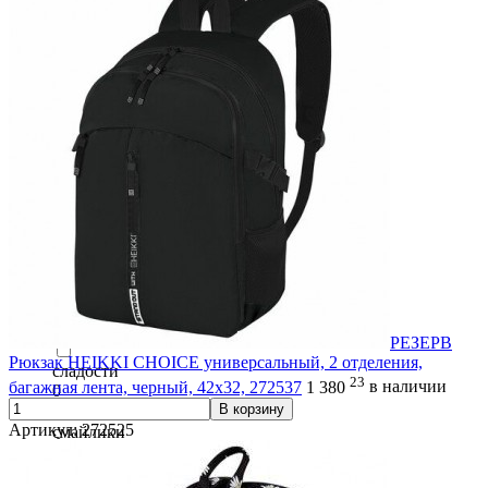
Серые полоски
0
сеть
0
синие детали
0
синии вставки
0
синиии полосы
0
Скай
0
РЕЗЕРВ
Рюкзак HEIKKI CHOICE универсальный, 2 отделения,
сладости
23
багажная лента, черный, 42х32, 272537
1 380
в наличии
0
В корзину
Артикул: 272525
смайлики
0