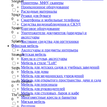
Sneaker
Принтеры, МФУ, сканеры
0
Проекционное оборудование
Расходные материалы
Space
Резаки для бумаги
0
Смартфоны и мобильные телефоны
Средства видеонаблюдения и СКУД
Spatter
Торговое оборудование
0
Уничтожители документов (шредеры) и
аксессуары
Splatter
Чистящие средства для оргтехники
0
Офисная мебель
Аксессуары и предметы интерьера
Детская мебель
Stranger
Кресла и стулья, аксессуары
0
Мебель в стиле "Loft"
Мебель для детских садов и учебных заведений
Strips
Мебель для дома
0
Мебель для медицинских учреждений
Мебель для открытого пространства, дачи и сада
sweet dreams
Мебель для персонала
0
Мебель для руководителей
Мебель для столовых, баров и кафе
The original
Многоместные кресла и банкетки
0
Мягкая мебель
Ресепшн