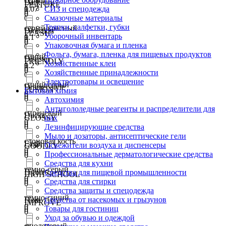
Dark city
FEATURE
1.07
0
СИЗ и спецодежда
0
0
0
Смазочные материалы
Тряпки, салфетки, губки
серый/красный
Direction
FLASH
Уборочный инвентарь
1.1
0
0
0
Упаковочная бумага и пленка
0
Фольга, бумага, пленка для пищевых продуктов
синий
Disaster
FRIENDLY
Хозяйственные клеи
1.2
0
0
0
Хозяйственные принадлежности
0
Электротовары и освещение
синий/серый
Drainer style
FUSION
Бытовая химия
0
0
0
Автохимия
Антигололедные реагенты и распределители для
сиреневый
Ducks
GLOSSY
них
0
0
0
Дезинфицирующие средства
Мыло и дозаторы, антисептические гели
слоновая кость
Eagle
Освежители воздуха и диспенсеры
GOODLY
0
0
Профессиональные дерматологические средства
0
Средства для кухни
темно-серый
Figures
Средства для пищевой промышленности
HIGH SCHOOL
0
0
Средства для стирки
0
Средства защиты и спецодежда
темно-синий
Средства от насекомых и грызунов
Flora
IMPROVE
0
Товары для гостиниц
0
0
Уход за обувью и одеждой
фиолетовый