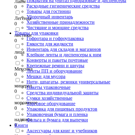
Покрытия на унитаз одноразовые и диспенсеры
Лайм
Расходные гигиенические средства
0
Товары для гостиниц
Уборочный инвентарь
Легенда
Хозяйственные принадлежности
0
Чистящие и моющие средства
Товары для упаковки
листики
Гофротара и гофроупаковка
0
Емкости для жидкости
Инвентарь для складов и магазинов
лица
Клейкие ленты и диспенсеры к ним
0
Конверты и пакеты почтовые
Крепежные ремни и шнуры
Мексика
Ленты ПП и оборудование
0
Мешки для мусора
Нити, шпагаты, резинки универсальные
минерал
Пакеты упаковочные
0
Средства индивидуальной защиты
Сумки хозяйственные
мороженое
Торговое оборудование
0
Упаковка для пищевых продуктов
Упаковочная бумага и пленка
надписи
Фольга и бумага для выпечки
0
Книги
Аксессуары для книг и учебников