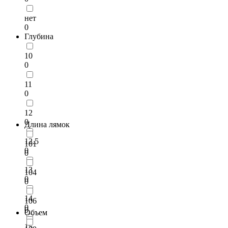
нет
0
Глубина
10
0
11
0
12
0
Длина лямок
12.5
101
0
0
13
104
0
0
14
106
0
0
Объем
15