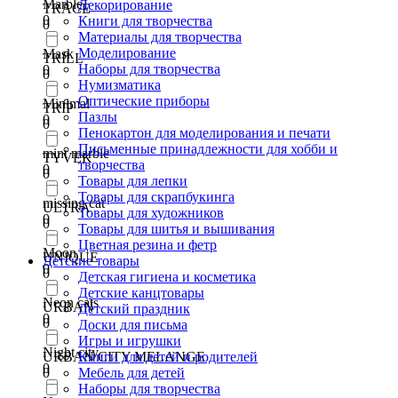
Marble
Декорирование
TRACE
0
Книги для творчества
0
Материалы для творчества
Моделирование
Mask
TRILL
Наборы для творчества
0
0
Нумизматика
Оптические приборы
Minimal
TRIP
Пазлы
0
0
Пенокартон для моделирования и печати
Письменные принадлежности для хобби и
mint marble
TYVEK
творчества
0
0
Товары для лепки
Товары для скрапбукинга
missing cat
ULTRA
Товары для художников
0
0
Товары для шитья и вышивания
Цветная резина и фетр
Moon
UNIQUE
Детские товары
0
0
Детская гигиена и косметика
Детские канцтовары
Neon cats
URBAN
Детский праздник
0
0
Доски для письма
Игры и игрушки
Night city
URBAN CITY MELANGE
Книги для детей и родителей
0
0
Мебель для детей
Наборы для творчества