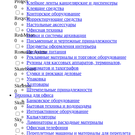
Protect
Клейкие ленты канцелярские и диспенсеры
0
Клеящие средства
Конторское оборудование
Recycle
Корректирующие средства
0
Настольные аксессуары
Офисная техника
Red Moon
Папки и системы архивации
0
Письменные и чертежные принадлежности
Предметы оформления интерьера
Продукты питания
Romantic Anime
Рекламные материалы и торговое оборудование
0
Рулоны для кассовых аппаратов, терминалов,
банкоматов и тахографов
Skateboard
Сумки и рюкзаки деловые
0
Упаковка
Хозтовары
Skeleton
Штемпельные принадлежности
0
Техника для офиса
Банковское оборудование
Skull
Бытовая техника и водораздача
0
Интерактивное оборудование
Калькуляторы
Sky
Ламинаторы и расходные материалы
0
Офисная телефония
Переплетные машины и материалы для переплета