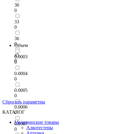
30
0
33
0
36
0
Объем
45
0.0003
0
0
0.0004
0
0.0005
0
Сбросить параметры
0.0006
КАТАЛОГ
0
Медицинские товары
0.0007
Алкотестеры
0
Аптечки