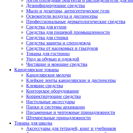
Антигололедные реагенты и распределители для н
Дезинфицирующие средства
Мыло и дозаторы, антисептические гели
Освежители воздуха и диспенсеры
Профессиональные дерматологические средства
Средства для кухни
Средства для пищевой промышленности
Средства для стирки
Средства защиты и спецодежда
Средства от насекомых и грызунов
Товары для гостиниц
Уход за обувью и одеждой
Чистящие и моющие средства
Канцелярские товары
Канцелярские мелочи
Клейкие ленты канцелярские и диспенсеры
Клеящие средства
Конторское оборудование
Корректирующие средства
Настольные аксессуары
Папки и системы архивации
Письменные и чертежные принадлежности
Штемпельные принадлежности
Товары для школы
Аксессуары для тетрадей, книг и учебников