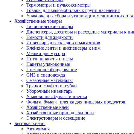
Термометры и пульсоксиметры
Товары для маломобильных групп населения
Упаковка для сбора и утилизации медицинских отх
Хозяйственные товары
Гигиенические товары
Диспенсеры, дозаторы и расходные материалы к ни
Емкости для жидкости
Инвентарь для складов и магазинов
Клейкие ленты и диспенсеры к ним
Мешки для мусора
Нити, шпагаты и иглы
Пакеты упаковочные
Пожарное оборудование
СИЗ и спецодежда
Смазочные материалы
Тряпки, салфетки, губки
Уборочный инвентарь
Упаковочная бумага и пленка
Фольга, бумага, пленка для пищевых продуктов
Хозяйственные клеи
Хозяйственные принадлежности
Электротовары и освещение
Бытовая химия
Автохимия