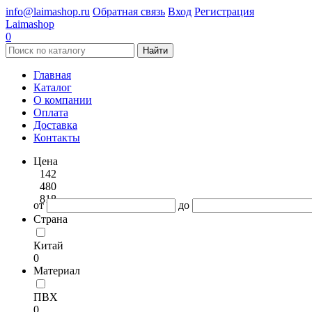
info@laimashop.ru
Обратная связь
Вход
Регистрация
Laimashop
0
Найти
Главная
Каталог
О компании
Оплата
Доставка
Контакты
Цена
142
480
818
от
до
Страна
Китай
0
Материал
ПВХ
0