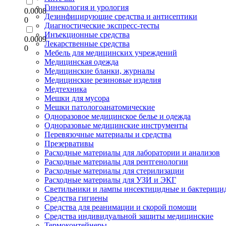
Гинекология и урология
0.0008
Дезинфицирующие средства и антисептики
0
Диагностические экспресс-тесты
Инъекционные средства
0.0009
Лекарственные средства
0
Мебель для медицинских учреждений
Медицинская одежда
Медицинские бланки, журналы
Медицинские резиновые изделия
Медтехника
Мешки для мусора
Мешки патологоанатомические
Одноразовое медицинское белье и одежда
Одноразовые медицинские инструменты
Перевязочные материалы и средства
Презервативы
Расходные материалы для лаборатории и анализов
Расходные материалы для рентгенологии
Расходные материалы для стерилизации
Расходные материалы для УЗИ и ЭКГ
Светильники и лампы инсектицидные и бактерици
Средства гигиены
Средства для реанимации и скорой помощи
Средства индивидуальной защиты медицинские
Термоконтейнеры