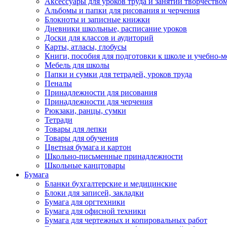
Аксессуары для уроков труда и занятий творчество
Альбомы и папки для рисования и черчения
Блокноты и записные книжки
Дневники школьные, расписание уроков
Доски для классов и аудиторий
Карты, атласы, глобусы
Книги, пособия для подготовки к школе и учебно-м
Мебель для школы
Папки и сумки для тетрадей, уроков труда
Пеналы
Принадлежности для рисования
Принадлежности для черчения
Рюкзаки, ранцы, сумки
Тетради
Товары для лепки
Товары для обучения
Цветная бумага и картон
Школьно-письменные принадлежности
Школьные канцтовары
Бумага
Бланки бухгалтерские и медицинские
Блоки для записей, закладки
Бумага для оргтехники
Бумага для офисной техники
Бумага для чертежных и копировальных работ